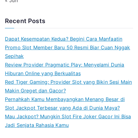
« Jun
Recent Posts
Dapat Kesempatan Kedua? Begini Cara Manfaatin
Promo Slot Member Baru 50 Resmi Biar Cuan Nggak
Sepihak
Review Provider Pragmatic Play: Menyelami Dunia
Hiburan Online yang Berkualitas
Red Tiger Gaming: Provider Slot yang Bikin Sesi Main
Makin Greget dan Gacor?
Pernahkah Kamu Membayangkan Menang Besar di
Slot Jackpot Terbesar yang Ada di Dunia Maya?
Mau Jackpot? Mungkin Slot Fire Joker Gacor Ini Bisa
Jadi Senjata Rahasia Kamu