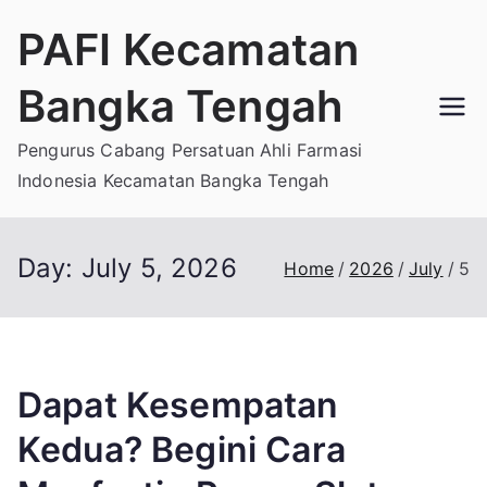
Skip
PAFI Kecamatan
to
content
Bangka Tengah
Pengurus Cabang Persatuan Ahli Farmasi
Indonesia Kecamatan Bangka Tengah
Day:
July 5, 2026
Home
2026
July
5
Dapat Kesempatan
Kedua? Begini Cara