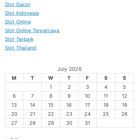
Slot Gacor
Slot Indonesia
Slot Online
Slot Online Terpercaya
Slot Terbaik
Slot Thailand
July 2026
M
T
W
T
F
S
S
1
2
3
4
5
6
7
8
9
10
11
12
13
14
15
16
17
18
19
20
21
22
23
24
25
26
27
28
29
30
31