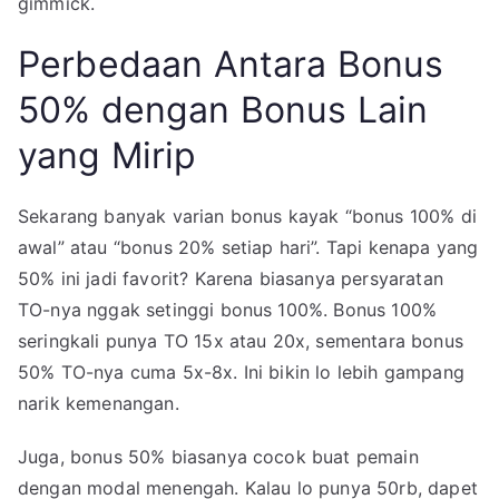
gimmick.
Perbedaan Antara Bonus
50% dengan Bonus Lain
yang Mirip
Sekarang banyak varian bonus kayak “bonus 100% di
awal” atau “bonus 20% setiap hari”. Tapi kenapa yang
50% ini jadi favorit? Karena biasanya persyaratan
TO-nya nggak setinggi bonus 100%. Bonus 100%
seringkali punya TO 15x atau 20x, sementara bonus
50% TO-nya cuma 5x-8x. Ini bikin lo lebih gampang
narik kemenangan.
Juga, bonus 50% biasanya cocok buat pemain
dengan modal menengah. Kalau lo punya 50rb, dapet