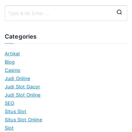
S
e
a
Categories
r
c
Artikel
h
Blog
f
Casino
o
Judi Online
r
Judi Slot Gacor
:
Judi Slot Online
SEO
Situs Slot
Situs Slot Online
Slot