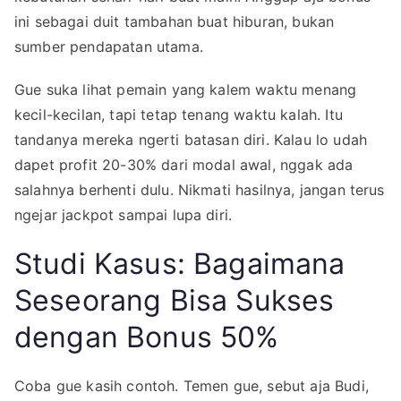
ini sebagai duit tambahan buat hiburan, bukan
sumber pendapatan utama.
Gue suka lihat pemain yang kalem waktu menang
kecil-kecilan, tapi tetap tenang waktu kalah. Itu
tandanya mereka ngerti batasan diri. Kalau lo udah
dapet profit 20-30% dari modal awal, nggak ada
salahnya berhenti dulu. Nikmati hasilnya, jangan terus
ngejar jackpot sampai lupa diri.
Studi Kasus: Bagaimana
Seseorang Bisa Sukses
dengan Bonus 50%
Coba gue kasih contoh. Temen gue, sebut aja Budi,