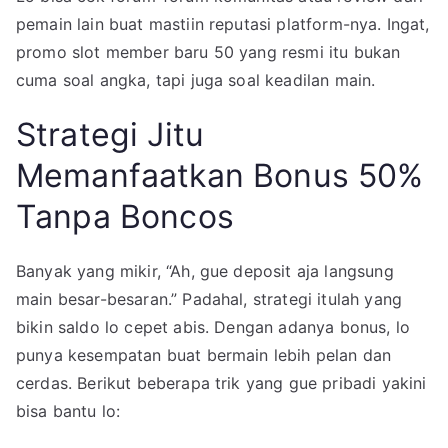
pemain lain buat mastiin reputasi platform-nya. Ingat,
promo slot member baru 50 yang resmi itu bukan
cuma soal angka, tapi juga soal keadilan main.
Strategi Jitu
Memanfaatkan Bonus 50%
Tanpa Boncos
Banyak yang mikir, “Ah, gue deposit aja langsung
main besar-besaran.” Padahal, strategi itulah yang
bikin saldo lo cepet abis. Dengan adanya bonus, lo
punya kesempatan buat bermain lebih pelan dan
cerdas. Berikut beberapa trik yang gue pribadi yakini
bisa bantu lo: