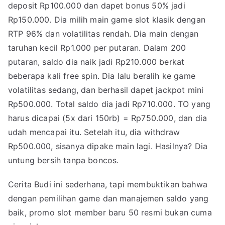
deposit Rp100.000 dan dapet bonus 50% jadi
Rp150.000. Dia milih main game slot klasik dengan
RTP 96% dan volatilitas rendah. Dia main dengan
taruhan kecil Rp1.000 per putaran. Dalam 200
putaran, saldo dia naik jadi Rp210.000 berkat
beberapa kali free spin. Dia lalu beralih ke game
volatilitas sedang, dan berhasil dapet jackpot mini
Rp500.000. Total saldo dia jadi Rp710.000. TO yang
harus dicapai (5x dari 150rb) = Rp750.000, dan dia
udah mencapai itu. Setelah itu, dia withdraw
Rp500.000, sisanya dipake main lagi. Hasilnya? Dia
untung bersih tanpa boncos.
Cerita Budi ini sederhana, tapi membuktikan bahwa
dengan pemilihan game dan manajemen saldo yang
baik, promo slot member baru 50 resmi bukan cuma