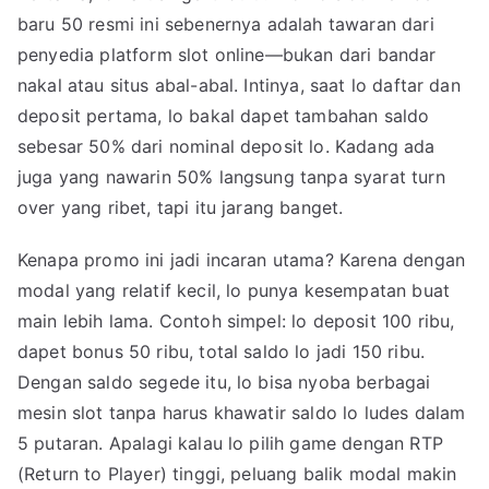
baru 50 resmi ini sebenernya adalah tawaran dari
penyedia platform slot online—bukan dari bandar
nakal atau situs abal-abal. Intinya, saat lo daftar dan
deposit pertama, lo bakal dapet tambahan saldo
sebesar 50% dari nominal deposit lo. Kadang ada
juga yang nawarin 50% langsung tanpa syarat turn
over yang ribet, tapi itu jarang banget.
Kenapa promo ini jadi incaran utama? Karena dengan
modal yang relatif kecil, lo punya kesempatan buat
main lebih lama. Contoh simpel: lo deposit 100 ribu,
dapet bonus 50 ribu, total saldo lo jadi 150 ribu.
Dengan saldo segede itu, lo bisa nyoba berbagai
mesin slot tanpa harus khawatir saldo lo ludes dalam
5 putaran. Apalagi kalau lo pilih game dengan RTP
(Return to Player) tinggi, peluang balik modal makin