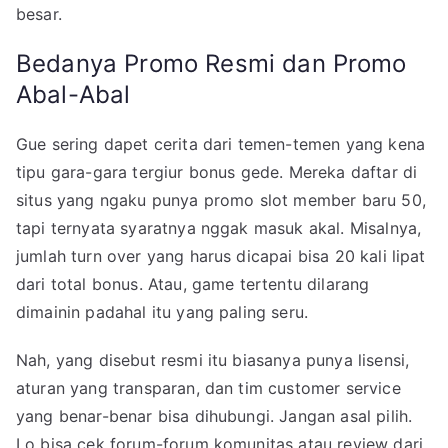
besar.
Bedanya Promo Resmi dan Promo
Abal-Abal
Gue sering dapet cerita dari temen-temen yang kena
tipu gara-gara tergiur bonus gede. Mereka daftar di
situs yang ngaku punya promo slot member baru 50,
tapi ternyata syaratnya nggak masuk akal. Misalnya,
jumlah turn over yang harus dicapai bisa 20 kali lipat
dari total bonus. Atau, game tertentu dilarang
dimainin padahal itu yang paling seru.
Nah, yang disebut resmi itu biasanya punya lisensi,
aturan yang transparan, dan tim customer service
yang benar-benar bisa dihubungi. Jangan asal pilih.
Lo bisa cek forum-forum komunitas atau review dari