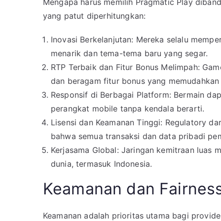
Mengapa harus memilih Pragmatic Play diband
yang patut diperhitungkan:
Inovasi Berkelanjutan: Mereka selalu memperb
menarik dan tema-tema baru yang segar.
RTP Terbaik dan Fitur Bonus Melimpah: Gam
dan beragam fitur bonus yang memudahkan
Responsif di Berbagai Platform: Bermain da
perangkat mobile tanpa kendala berarti.
Lisensi dan Keamanan Tinggi: Regulatory dar
bahwa semua transaksi dan data pribadi pem
Kerjasama Global: Jaringan kemitraan luas m
dunia, termasuk Indonesia.
Keamanan dan Fairnes
Keamanan adalah prioritas utama bagi provid