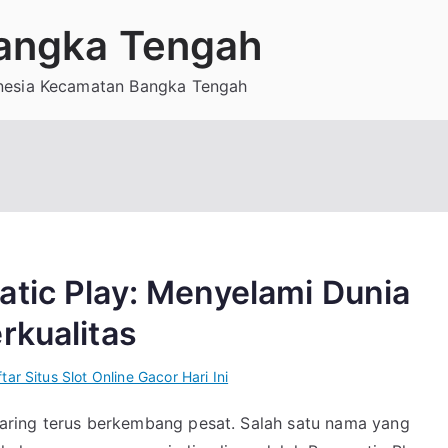
angka Tengah
onesia Kecamatan Bangka Tengah
atic Play: Menyelami Dunia
rkualitas
tar Situs Slot Online Gacor Hari Ini
n daring terus berkembang pesat. Salah satu nama yang