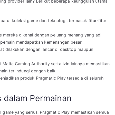
ing provider lain? Berikut beberapa keunggulan utama
arui koleksi game dan teknologi, termasuk fitur-fitur
e mereka dikenal dengan peluang menang yang adil
 pemain mendapatkan kemenangan besar.
pat dilakukan dengan lancar di desktop maupun
i Malta Gaming Authority serta izin lainnya memastikan
ain terlindungi dengan baik.
enjadikan produk Pragmatic Play tersedia di seluruh
s dalam Permainan
er game yang serius. Pragmatic Play memastikan semua