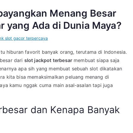
ayangkan Menang Besar
ar yang Ada di Dunia Maya?
ink slot gacor terpercaya
atu hiburan favorit banyak orang, terutama di Indonesia.
besar dari
slot jackpot terbesar
membuat siapa saja
benarnya apa sih yang membuat sebuah slot dikatakan
ara kita bisa memaksimalkan peluang menang di
upaya kamu nggak cuma main asal-asalan tapi juga
erbesar dan Kenapa Banyak