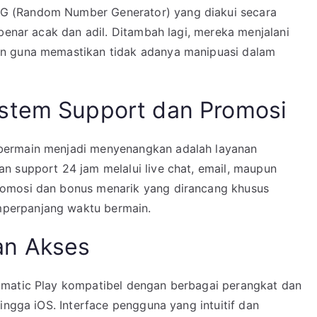
G (Random Number Generator) yang diakui secara
-benar acak dan adil. Ditambah lagi, mereka menjalani
en guna memastikan tidak adanya manipuasi dalam
stem Support dan Promosi
bermain menjadi menyenangkan adalah layanan
n support 24 jam melalui live chat, email, maupun
romosi dan bonus menarik yang dirancang khusus
perpanjang waktu bermain.
an Akses
gmatic Play kompatibel dengan berbagai perangkat dan
ingga iOS. Interface pengguna yang intuitif dan