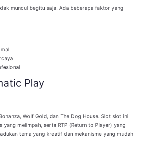
idak muncul begitu saja. Ada beberapa faktor yang
imal
ercaya
fesional
atic Play
onanza, Wolf Gold, dan The Dog House. Slot slot ini
us yang melimpah, serta RTP (Return to Player) yang
memadukan tema yang kreatif dan mekanisme yang mudah