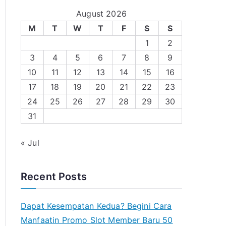
August 2026
M
T
W
T
F
S
S
1
2
3
4
5
6
7
8
9
10
11
12
13
14
15
16
17
18
19
20
21
22
23
24
25
26
27
28
29
30
31
« Jul
Recent Posts
Dapat Kesempatan Kedua? Begini Cara
Manfaatin Promo Slot Member Baru 50