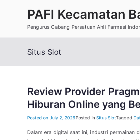
Skip
PAFI Kecamatan B
to
content
Pengurus Cabang Persatuan Ahli Farmasi Ind
Situs Slot
Review Provider Pragm
Hiburan Online yang Be
Posted on
July 2, 2026
Posted in
Situs Slot
Tagged
Daf
Dalam era digital saat ini, industri permaina