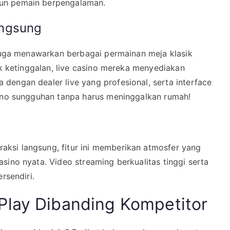
un pemain berpengalaman.
angsung
juga menawarkan berbagai permainan meja klasik
ak ketinggalan, live casino mereka menyediakan
dengan dealer live yang profesional, serta interface
sino sungguhan tanpa harus meninggalkan rumah!
ksi langsung, fitur ini memberikan atmosfer yang
sino nyata. Video streaming berkualitas tinggi serta
rsendiri.
Play Dibanding Kompetitor