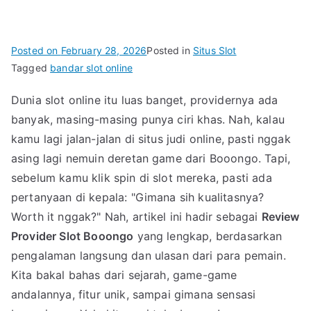
Posted on
February 28, 2026
Posted in
Situs Slot
Tagged
bandar slot online
Dunia slot online itu luas banget, providernya ada
banyak, masing-masing punya ciri khas. Nah, kalau
kamu lagi jalan-jalan di situs judi online, pasti nggak
asing lagi nemuin deretan game dari Booongo. Tapi,
sebelum kamu klik spin di slot mereka, pasti ada
pertanyaan di kepala: "Gimana sih kualitasnya?
Worth it nggak?" Nah, artikel ini hadir sebagai
Review
Provider Slot Booongo
yang lengkap, berdasarkan
pengalaman langsung dan ulasan dari para pemain.
Kita bakal bahas dari sejarah, game-game
andalannya, fitur unik, sampai gimana sensasi