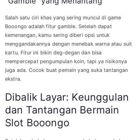
"Gamble" yang Menantang
Salah satu ciri khas yang sering muncul di game
Booongo adalah fitur gamble. Setelah dapat
kemenangan, kamu sering diberi opsi untuk
menggandakannya dengan menebak warna atau suit
kartu. Fitur ini bikin deg-degan dan bisa
mempercepat pengumpulan koin, tapi ya risikonya
juga ada. Cocok buat pemain yang suka tantangan
ekstra.
Dibalik Layar: Keunggulan
dan Tantangan Bermain
Slot Booongo