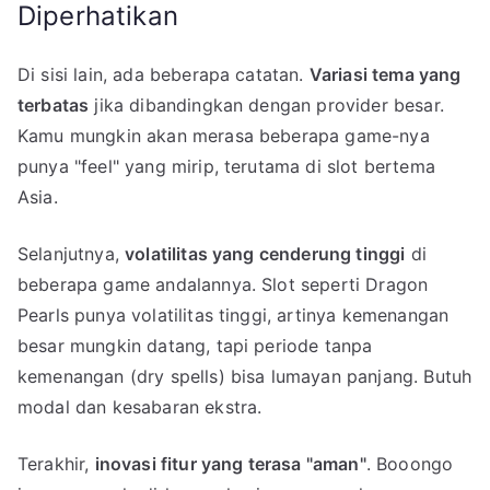
Diperhatikan
Di sisi lain, ada beberapa catatan.
Variasi tema yang
terbatas
jika dibandingkan dengan provider besar.
Kamu mungkin akan merasa beberapa game-nya
punya "feel" yang mirip, terutama di slot bertema
Asia.
Selanjutnya,
volatilitas yang cenderung tinggi
di
beberapa game andalannya. Slot seperti Dragon
Pearls punya volatilitas tinggi, artinya kemenangan
besar mungkin datang, tapi periode tanpa
kemenangan (dry spells) bisa lumayan panjang. Butuh
modal dan kesabaran ekstra.
Terakhir,
inovasi fitur yang terasa "aman"
. Booongo