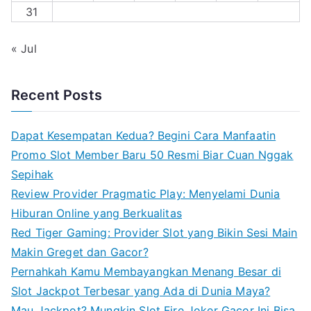
31
« Jul
Recent Posts
Dapat Kesempatan Kedua? Begini Cara Manfaatin
Promo Slot Member Baru 50 Resmi Biar Cuan Nggak
Sepihak
Review Provider Pragmatic Play: Menyelami Dunia
Hiburan Online yang Berkualitas
Red Tiger Gaming: Provider Slot yang Bikin Sesi Main
Makin Greget dan Gacor?
Pernahkah Kamu Membayangkan Menang Besar di
Slot Jackpot Terbesar yang Ada di Dunia Maya?
Mau Jackpot? Mungkin Slot Fire Joker Gacor Ini Bisa