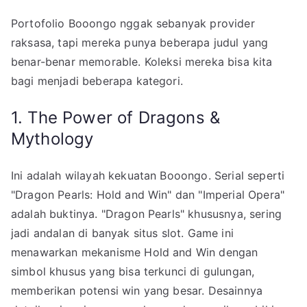
Portofolio Booongo nggak sebanyak provider
raksasa, tapi mereka punya beberapa judul yang
benar-benar memorable. Koleksi mereka bisa kita
bagi menjadi beberapa kategori.
1. The Power of Dragons &
Mythology
Ini adalah wilayah kekuatan Booongo. Serial seperti
"Dragon Pearls: Hold and Win" dan "Imperial Opera"
adalah buktinya. "Dragon Pearls" khususnya, sering
jadi andalan di banyak situs slot. Game ini
menawarkan mekanisme Hold and Win dengan
simbol khusus yang bisa terkunci di gulungan,
memberikan potensi win yang besar. Desainnya