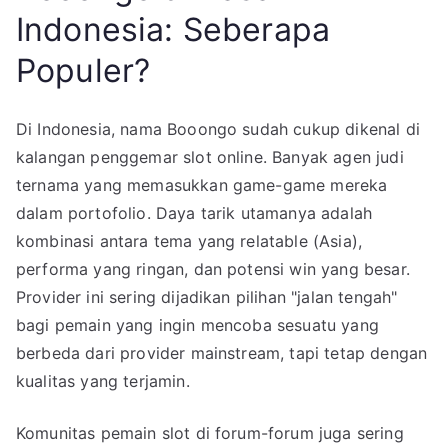
Indonesia: Seberapa
Populer?
Di Indonesia, nama Booongo sudah cukup dikenal di
kalangan penggemar slot online. Banyak agen judi
ternama yang memasukkan game-game mereka
dalam portofolio. Daya tarik utamanya adalah
kombinasi antara tema yang relatable (Asia),
performa yang ringan, dan potensi win yang besar.
Provider ini sering dijadikan pilihan "jalan tengah"
bagi pemain yang ingin mencoba sesuatu yang
berbeda dari provider mainstream, tapi tetap dengan
kualitas yang terjamin.
Komunitas pemain slot di forum-forum juga sering