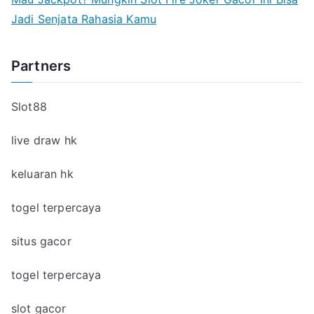
Jadi Senjata Rahasia Kamu
Partners
Slot88
live draw hk
keluaran hk
togel terpercaya
situs gacor
togel terpercaya
slot gacor