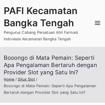
Skip
PAFI Kecamatan
to
content
Bangka Tengah
Pengurus Cabang Persatuan Ahli Farmasi
Indonesia Kecamatan Bangka Tengah
Booongo di Mata Pemain: Seperti
Apa Pengalaman Bertaruh dengan
Provider Slot yang Satu Ini?
Home
Situs Slot
Booongo di Mata Pemain: Seperti Apa Pengalaman
Bertaruh dengan Provider Slot yang Satu Ini?