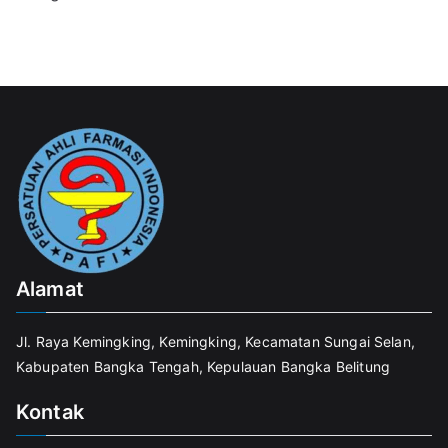
Alamat
Jl. Raya Kemingking, Kemingking, Kecamatan Sungai Selan,
Kabupaten Bangka Tengah, Kepulauan Bangka Belitung
Kontak