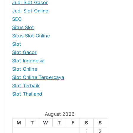
Judi Slot Gacor
:
Judi Slot Online
SEO
Situs Slot
Situs Slot Online
Slot
Slot Gacor
Slot Indonesia
Slot Online
Slot Online Terpercaya
Slot Terbaik
Slot Thailand
August 2026
M
T
W
T
F
S
S
1
2