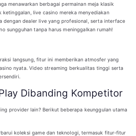
juga menawarkan berbagai permainan meja klasik
ak ketinggalan, live casino mereka menyediakan
dengan dealer live yang profesional, serta interface
sino sungguhan tanpa harus meninggalkan rumah!
ksi langsung, fitur ini memberikan atmosfer yang
sino nyata. Video streaming berkualitas tinggi serta
rsendiri.
Play Dibanding Kompetitor
ing provider lain? Berikut beberapa keunggulan utama
arui koleksi game dan teknologi, termasuk fitur-fitur