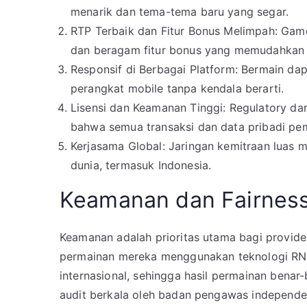
menarik dan tema-tema baru yang segar.
RTP Terbaik dan Fitur Bonus Melimpah: Gam
dan beragam fitur bonus yang memudahkan
Responsif di Berbagai Platform: Bermain da
perangkat mobile tanpa kendala berarti.
Lisensi dan Keamanan Tinggi: Regulatory dar
bahwa semua transaksi dan data pribadi pem
Kerjasama Global: Jaringan kemitraan luas m
dunia, termasuk Indonesia.
Keamanan dan Fairnes
Keamanan adalah prioritas utama bagi provid
permainan mereka menggunakan teknologi RN
internasional, sehingga hasil permainan benar
audit berkala oleh badan pengawas independ