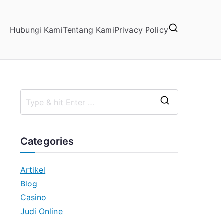
Hubungi Kami
Tentang Kami
Privacy Policy
S
e
a
Categories
r
c
Artikel
h
Blog
f
Casino
o
Judi Online
r