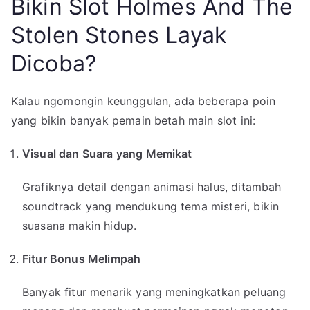
Bikin Slot Holmes And The
Stolen Stones Layak
Dicoba?
Kalau ngomongin keunggulan, ada beberapa poin
yang bikin banyak pemain betah main slot ini:
Visual dan Suara yang Memikat
Grafiknya detail dengan animasi halus, ditambah
soundtrack yang mendukung tema misteri, bikin
suasana makin hidup.
Fitur Bonus Melimpah
Banyak fitur menarik yang meningkatkan peluang