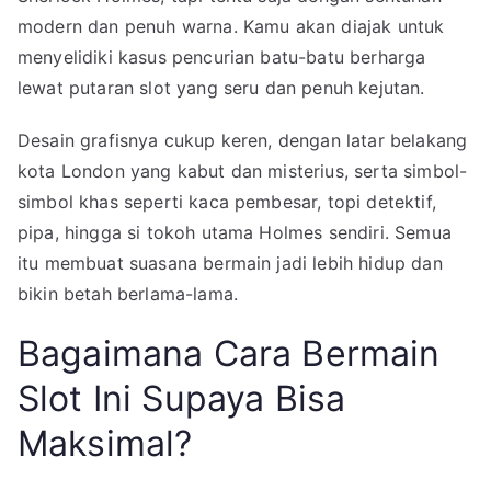
modern dan penuh warna. Kamu akan diajak untuk
menyelidiki kasus pencurian batu-batu berharga
lewat putaran slot yang seru dan penuh kejutan.
Desain grafisnya cukup keren, dengan latar belakang
kota London yang kabut dan misterius, serta simbol-
simbol khas seperti kaca pembesar, topi detektif,
pipa, hingga si tokoh utama Holmes sendiri. Semua
itu membuat suasana bermain jadi lebih hidup dan
bikin betah berlama-lama.
Bagaimana Cara Bermain
Slot Ini Supaya Bisa
Maksimal?