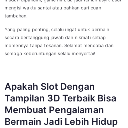
mengisi waktu santai atau bahkan cari cuan
tambahan.
Yang paling penting, selalu ingat untuk bermain
secara bertanggung jawab dan nikmati setiap
momennya tanpa tekanan. Selamat mencoba dan
semoga keberuntungan selalu menyertai!
Apakah Slot Dengan
Tampilan 3D Terbaik Bisa
Membuat Pengalaman
Bermain Jadi Lebih Hidup