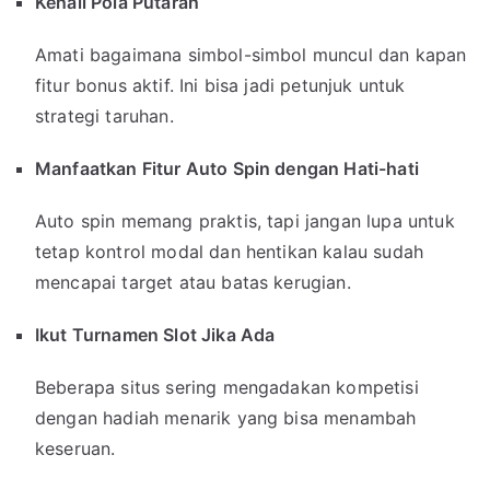
Kenali Pola Putaran
Amati bagaimana simbol-simbol muncul dan kapan
fitur bonus aktif. Ini bisa jadi petunjuk untuk
strategi taruhan.
Manfaatkan Fitur Auto Spin dengan Hati-hati
Auto spin memang praktis, tapi jangan lupa untuk
tetap kontrol modal dan hentikan kalau sudah
mencapai target atau batas kerugian.
Ikut Turnamen Slot Jika Ada
Beberapa situs sering mengadakan kompetisi
dengan hadiah menarik yang bisa menambah
keseruan.