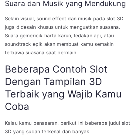
Suara dan Musik yang Mendukung
Selain visual, sound effect dan musik pada slot 3D
juga didesain khusus untuk menguatkan suasana.
Suara gemericik harta karun, ledakan api, atau
soundtrack epik akan membuat kamu semakin
terbawa suasana saat bermain.
Beberapa Contoh Slot
Dengan Tampilan 3D
Terbaik yang Wajib Kamu
Coba
Kalau kamu penasaran, berikut ini beberapa judul slot
3D yang sudah terkenal dan banyak