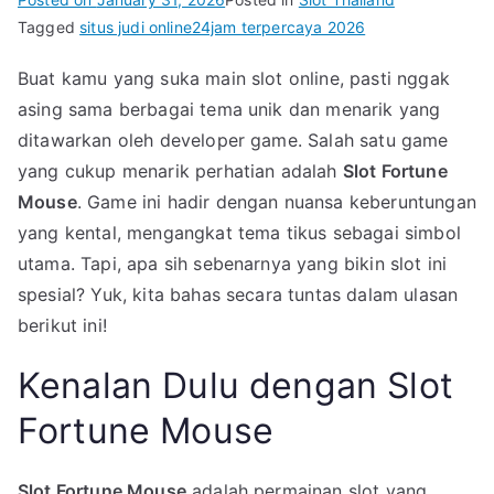
Tagged
situs judi online24jam terpercaya 2026
Buat kamu yang suka main slot online, pasti nggak
asing sama berbagai tema unik dan menarik yang
ditawarkan oleh developer game. Salah satu game
yang cukup menarik perhatian adalah
Slot Fortune
Mouse
. Game ini hadir dengan nuansa keberuntungan
yang kental, mengangkat tema tikus sebagai simbol
utama. Tapi, apa sih sebenarnya yang bikin slot ini
spesial? Yuk, kita bahas secara tuntas dalam ulasan
berikut ini!
Kenalan Dulu dengan Slot
Fortune Mouse
Slot Fortune Mouse
adalah permainan slot yang