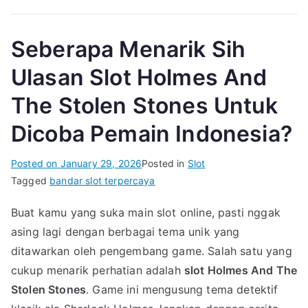
Seberapa Menarik Sih
Ulasan Slot Holmes And
The Stolen Stones Untuk
Dicoba Pemain Indonesia?
Posted on
January 29, 2026
Posted in
Slot
Tagged
bandar slot terpercaya
Buat kamu yang suka main slot online, pasti nggak
asing lagi dengan berbagai tema unik yang
ditawarkan oleh pengembang game. Salah satu yang
cukup menarik perhatian adalah
slot Holmes And The
Stolen Stones
. Game ini mengusung tema detektif