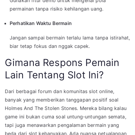
Gunakan fitur demo untuk mengenal pola
permainan tanpa risiko kehilangan uang.
Perhatikan Waktu Bermain
Jangan sampai bermain terlalu lama tanpa istirahat,
biar tetap fokus dan nggak capek.
Gimana Respons Pemain
Lain Tentang Slot Ini?
Dari berbagai forum dan komunitas slot online,
banyak yang memberikan tanggapan positif soal
Holmes And The Stolen Stones. Mereka bilang kalau
game ini bukan cuma soal untung-untungan semata,
tapi juga menawarkan pengalaman bermain yang
beda dari slot kebanyakan. Ada nuansa petualangan