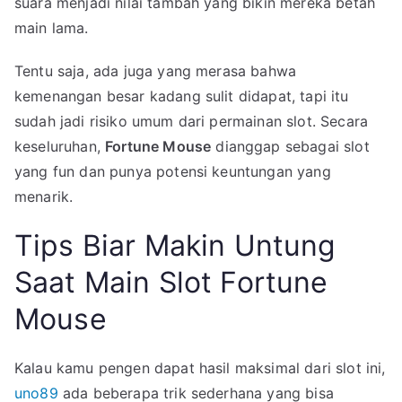
suara menjadi nilai tambah yang bikin mereka betah
main lama.
Tentu saja, ada juga yang merasa bahwa
kemenangan besar kadang sulit didapat, tapi itu
sudah jadi risiko umum dari permainan slot. Secara
keseluruhan,
Fortune Mouse
dianggap sebagai slot
yang fun dan punya potensi keuntungan yang
menarik.
Tips Biar Makin Untung
Saat Main Slot Fortune
Mouse
Kalau kamu pengen dapat hasil maksimal dari slot ini,
uno89
ada beberapa trik sederhana yang bisa