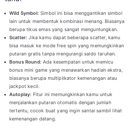
Wild Symbol:
Simbol ini bisa menggantikan simbol
lain untuk membentuk kombinasi menang. Biasanya
berupa tikus emas yang sangat menguntungkan.
Scatter:
Jika kamu dapat beberapa scatter, kamu
bisa masuk ke mode free spin yang memungkinkan
putaran gratis tanpa mengurangi saldo taruhan.
Bonus Round:
Ada kesempatan untuk memicu
bonus mini game yang menawarkan hadiah ekstra,
biasanya berupa multiplikator kemenangan atau
jackpot kecil.
Autoplay:
Fitur ini memungkinkan kamu untuk
menjalankan putaran otomatis dengan jumlah
tertentu, cocok buat yang ingin santai sambil lihat
kemenangan datang.