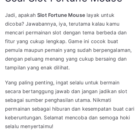
Jadi, apakah
Slot Fortune Mouse
layak untuk
dicoba? Jawabannya, iya, terutama kalau kamu
mencari permainan slot dengan tema berbeda dan
fitur yang cukup lengkap. Game ini cocok buat
pemula maupun pemain yang sudah berpengalaman,
dengan peluang menang yang cukup bersaing dan
tampilan yang enak dilihat.
Yang paling penting, ingat selalu untuk bermain
secara bertanggung jawab dan jangan jadikan slot
sebagai sumber penghasilan utama. Nikmati
permainan sebagai hiburan dan kesempatan buat cari
keberuntungan. Selamat mencoba dan semoga hoki
selalu menyertaimu!