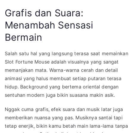
Grafis dan Suara:
Menambah Sensasi
Bermain
Salah satu hal yang langsung terasa saat memainkan
Slot Fortune Mouse adalah visualnya yang sangat
memanjakan mata. Warna-warna cerah dan detail
animasi yang halus membuat setiap putaran terasa
hidup. Background yang bertema oriental dengan
sentuhan modern juga bikin suasana makin asik.
Nggak cuma grafis, efek suara dan musik latar juga
memberikan nuansa yang pas. Musiknya santai tapi
tetap enerjik, bikin kamu betah main lama-lama tanpa