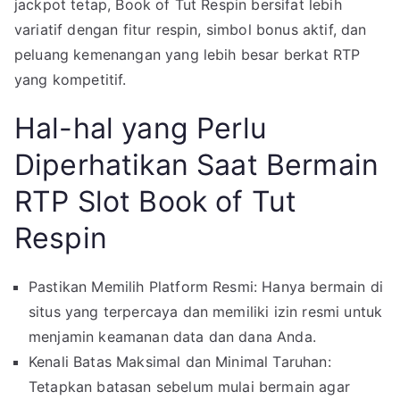
jackpot tetap, Book of Tut Respin bersifat lebih
variatif dengan fitur respin, simbol bonus aktif, dan
peluang kemenangan yang lebih besar berkat RTP
yang kompetitif.
Hal-hal yang Perlu
Diperhatikan Saat Bermain
RTP Slot Book of Tut
Respin
Pastikan Memilih Platform Resmi: Hanya bermain di
situs yang terpercaya dan memiliki izin resmi untuk
menjamin keamanan data dan dana Anda.
Kenali Batas Maksimal dan Minimal Taruhan:
Tetapkan batasan sebelum mulai bermain agar