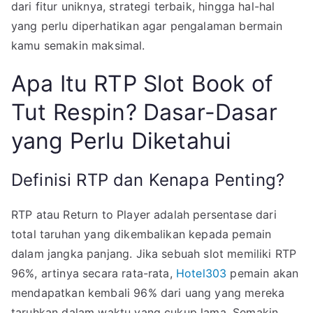
dari fitur uniknya, strategi terbaik, hingga hal-hal
yang perlu diperhatikan agar pengalaman bermain
kamu semakin maksimal.
Apa Itu RTP Slot Book of
Tut Respin? Dasar-Dasar
yang Perlu Diketahui
Definisi RTP dan Kenapa Penting?
RTP atau Return to Player adalah persentase dari
total taruhan yang dikembalikan kepada pemain
dalam jangka panjang. Jika sebuah slot memiliki RTP
96%, artinya secara rata-rata,
Hotel303
pemain akan
mendapatkan kembali 96% dari uang yang mereka
taruhkan dalam waktu yang cukup lama. Semakin