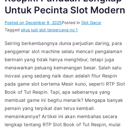
Untuk Pecinta Slot Modern
Posted on
December 9, 2025
Posted in
Slot Gacor
Tagged
situs judi slot terpercaya no 1
Seiring berkembangnya dunia perjudian daring, para
penggemar slot machine selalu mencari pengalaman
bermain yang tidak hanya menghibur, tetapi juga
menawarkan peluang kemenangan besar. Salah satu
inovasi yang sedang naik daun adalah fitur Respin
pada game slot bertema Mesir kuno, seperti RTP Slot
Book of Tut Respin. Tapi, apa sebenarnya yang
membuat game ini begitu menarik? Mengapa banyak
pemain yang terpikat dan terus kembali
memainkannya? Artikel ini akan membahas secara
lengkap tentang RTP Slot Book of Tut Respin, mulai