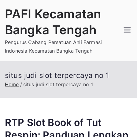
Skip
PAFI Kecamatan
to
content
Bangka Tengah
Pengurus Cabang Persatuan Ahli Farmasi
Indonesia Kecamatan Bangka Tengah
situs judi slot terpercaya no 1
Home
situs judi slot terpercaya no 1
RTP Slot Book of Tut
Respin: Panduan Lengkap