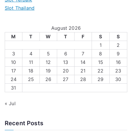
Slot Thailand
August 2026
M
T
W
T
F
S
S
1
2
3
4
5
6
7
8
9
10
11
12
13
14
15
16
17
18
19
20
21
22
23
24
25
26
27
28
29
30
31
« Jul
Recent Posts