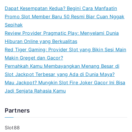
Dapat Kesempatan Kedua? Begini Cara Manfaatin
Promo Slot Member Baru 50 Resmi Biar Cuan Nggak
Sepihak
Review Provider Pragmatic Play: Menyelami Dunia
Hiburan Online yang Berkualitas
Red Tiger Gaming: Provider Slot yang Bikin Sesi Main
Makin Greget dan Gacor?
Pernahkah Kamu Membayangkan Menang Besar di
Slot Jackpot Terbesar yang Ada di Dunia Maya?
Mau Jackpot? Mungkin Slot Fire Joker Gacor Ini Bisa
Jadi Senjata Rahasia Kamu
Partners
Slot88