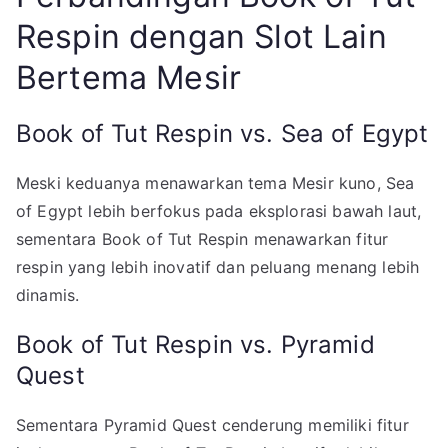
Respin dengan Slot Lain
Bertema Mesir
Book of Tut Respin vs. Sea of Egypt
Meski keduanya menawarkan tema Mesir kuno, Sea
of Egypt lebih berfokus pada eksplorasi bawah laut,
sementara Book of Tut Respin menawarkan fitur
respin yang lebih inovatif dan peluang menang lebih
dinamis.
Book of Tut Respin vs. Pyramid
Quest
Sementara Pyramid Quest cenderung memiliki fitur