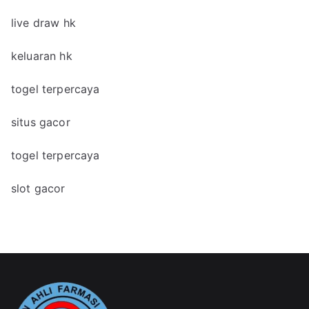
live draw hk
keluaran hk
togel terpercaya
situs gacor
togel terpercaya
slot gacor