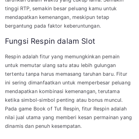
tinggi RTP, semakin besar peluang kamu untuk
mendapatkan kemenangan, meskipun tetap
bergantung pada faktor keberuntungan.
Fungsi Respin dalam Slot
Respin adalah fitur yang memungkinkan pemain
untuk memutar ulang satu atau lebih gulungan
tertentu tanpa harus memasang taruhan baru. Fitur
ini sering dimanfaatkan untuk memperbesar peluang
mendapatkan kombinasi kemenangan, terutama
ketika simbol-simbol penting atau bonus muncul.
Pada game Book of Tut Respin, fitur Respin adalah
nilai jual utama yang memberi kesan permainan yang
dinamis dan penuh kesempatan.