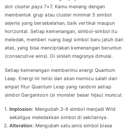
slot
cluster pays
7×7. Kamu menang dengan
membentuk grup atau cluster minimal 5 simbol
sejenis yang bersebelahan, baik vertikal maupun
horizontal. Setiap kemenangan, simbol-simbol itu
meledak, memberi ruang bagi simbol baru jatuh dari
atas, yang bisa menciptakan kemenangan beruntun
(consecutive wins). Di sinilah magisnya dimulai.
Setiap kemenangan memberimu energi Quantum
Leap. Energi ini terisi dan akan memicu salah dari
empat fitur Quantum Leap yang random setiap
simbol Gargantoon (si monster besar hijau) muncul:
Implosion:
Mengubah 3-6 simbol menjadi Wild
sekaligus meledakkan simbol di sekitarnya.
Alteration:
Mengubah satu jenis simbol biasa