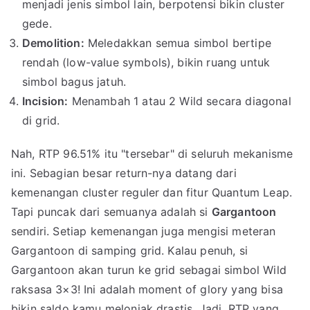
menjadi jenis simbol lain, berpotensi bikin cluster
gede.
Demolition:
Meledakkan semua simbol bertipe
rendah (low-value symbols), bikin ruang untuk
simbol bagus jatuh.
Incision:
Menambah 1 atau 2 Wild secara diagonal
di grid.
Nah, RTP 96.51% itu "tersebar" di seluruh mekanisme
ini. Sebagian besar return-nya datang dari
kemenangan cluster reguler dan fitur Quantum Leap.
Tapi puncak dari semuanya adalah si
Gargantoon
sendiri. Setiap kemenangan juga mengisi meteran
Gargantoon di samping grid. Kalau penuh, si
Gargantoon akan turun ke grid sebagai simbol Wild
raksasa 3×3! Ini adalah moment of glory yang bisa
bikin saldo kamu melonjak drastis. Jadi, RTP yang