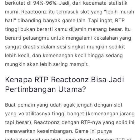
berkutat di 94%-96%. Jadi, dari kacamata statistik
murni, Reactoonz itu termasuk slot yang "lebih murah
hati" dibanding banyak game lain. Tapi ingat, RTP
tinggi bukan berarti kamu dijamin menang besar. Itu
berarti peluangmu untuk mengalami kekalahan yang
sangat drastis dalam sesi singkat mungkin sedikit
lebih kecil, dan kemenangan kecil hingga sedang
mungkin akan lebih sering mampir.
Kenapa RTP Reactoonz Bisa Jadi
Pertimbangan Utama?
Buat pemain yang udah agak jengah dengan slot
yang volatilitasnya tinggi banget (kemenangan jarang
tapi besar), Reactoonz dengan RTP-nya yang solid ini
menawarkan keseimbangan. Game ini punya
volatilitas medium-high, yang dipadu dengan RTP di