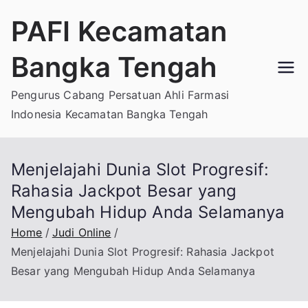
Skip
PAFI Kecamatan
to
content
Bangka Tengah
Pengurus Cabang Persatuan Ahli Farmasi
Indonesia Kecamatan Bangka Tengah
Menjelajahi Dunia Slot Progresif:
Rahasia Jackpot Besar yang
Mengubah Hidup Anda Selamanya
Home
Judi Online
Menjelajahi Dunia Slot Progresif: Rahasia Jackpot
Besar yang Mengubah Hidup Anda Selamanya