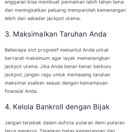
anggaran bisa membuat permainan lebih tahan lama
dan meningkatkan peluang memperoleh kemenangan
lebih dari sekadar jackpot utama.
3. Maksimalkan Taruhan Anda
Beberapa slot progresif menuntut Anda untuk
bertaruh maksimum agar layak memenangkan
jackpot utama. Jika Anda benar-benar berburu
jackpot, jangan ragu untuk memasang taruhan
maksimal asalkan sesuai dengan kemampuan
finansial Anda.
4. Kelola Bankroll dengan Bijak
Jangan terjebak dalam euforia putaran demi putaran
terus menerus. Tetapkan batas kemenangan dan