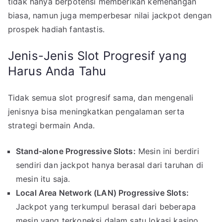
tidak hanya berpotensi memberikan kemenangan
biasa, namun juga memperbesar nilai jackpot dengan
prospek hadiah fantastis.
Jenis-Jenis Slot Progresif yang
Harus Anda Tahu
Tidak semua slot progresif sama, dan mengenali
jenisnya bisa meningkatkan pengalaman serta
strategi bermain Anda.
Stand-alone Progressive Slots:
Mesin ini berdiri
sendiri dan jackpot hanya berasal dari taruhan di
mesin itu saja.
Local Area Network (LAN) Progressive Slots:
Jackpot yang terkumpul berasal dari beberapa
mesin yang terkoneksi dalam satu lokasi kasino.