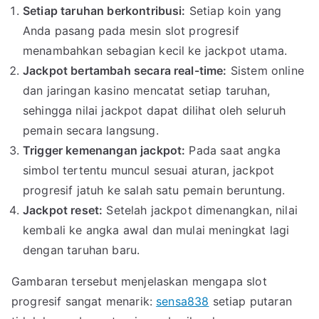
Setiap taruhan berkontribusi:
Setiap koin yang
Anda pasang pada mesin slot progresif
menambahkan sebagian kecil ke jackpot utama.
Jackpot bertambah secara real-time:
Sistem online
dan jaringan kasino mencatat setiap taruhan,
sehingga nilai jackpot dapat dilihat oleh seluruh
pemain secara langsung.
Trigger kemenangan jackpot:
Pada saat angka
simbol tertentu muncul sesuai aturan, jackpot
progresif jatuh ke salah satu pemain beruntung.
Jackpot reset:
Setelah jackpot dimenangkan, nilai
kembali ke angka awal dan mulai meningkat lagi
dengan taruhan baru.
Gambaran tersebut menjelaskan mengapa slot
progresif sangat menarik:
sensa838
setiap putaran