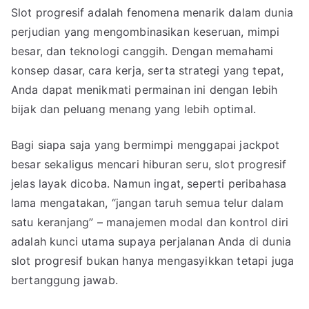
Slot progresif adalah fenomena menarik dalam dunia
perjudian yang mengombinasikan keseruan, mimpi
besar, dan teknologi canggih. Dengan memahami
konsep dasar, cara kerja, serta strategi yang tepat,
Anda dapat menikmati permainan ini dengan lebih
bijak dan peluang menang yang lebih optimal.
Bagi siapa saja yang bermimpi menggapai jackpot
besar sekaligus mencari hiburan seru, slot progresif
jelas layak dicoba. Namun ingat, seperti peribahasa
lama mengatakan, “jangan taruh semua telur dalam
satu keranjang” – manajemen modal dan kontrol diri
adalah kunci utama supaya perjalanan Anda di dunia
slot progresif bukan hanya mengasyikkan tetapi juga
bertanggung jawab.