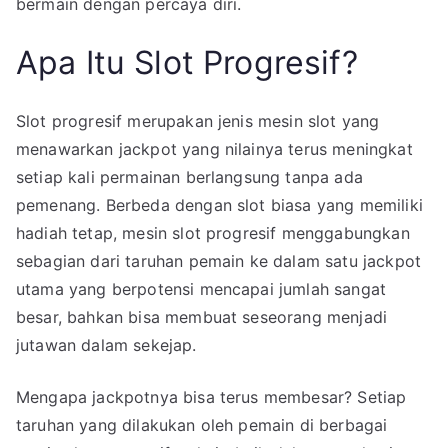
bermain dengan percaya diri.
Apa Itu Slot Progresif?
Slot progresif merupakan jenis mesin slot yang
menawarkan jackpot yang nilainya terus meningkat
setiap kali permainan berlangsung tanpa ada
pemenang. Berbeda dengan slot biasa yang memiliki
hadiah tetap, mesin slot progresif menggabungkan
sebagian dari taruhan pemain ke dalam satu jackpot
utama yang berpotensi mencapai jumlah sangat
besar, bahkan bisa membuat seseorang menjadi
jutawan dalam sekejap.
Mengapa jackpotnya bisa terus membesar? Setiap
taruhan yang dilakukan oleh pemain di berbagai