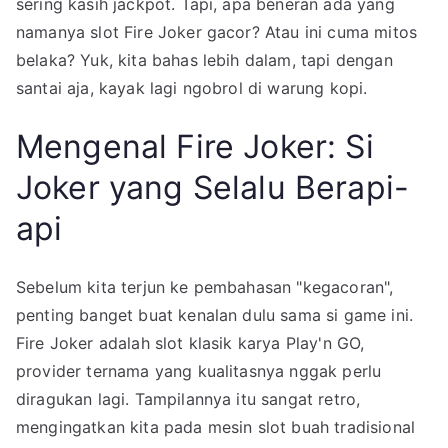
sering kasih jackpot. Tapi, apa beneran ada yang
namanya slot Fire Joker gacor? Atau ini cuma mitos
belaka? Yuk, kita bahas lebih dalam, tapi dengan
santai aja, kayak lagi ngobrol di warung kopi.
Mengenal Fire Joker: Si
Joker yang Selalu Berapi-
api
Sebelum kita terjun ke pembahasan "kegacoran",
penting banget buat kenalan dulu sama si game ini.
Fire Joker adalah slot klasik karya Play'n GO,
provider ternama yang kualitasnya nggak perlu
diragukan lagi. Tampilannya itu sangat retro,
mengingatkan kita pada mesin slot buah tradisional