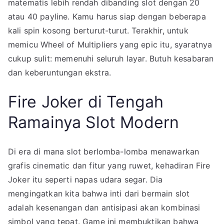
matematis lebih rendah dibanding slot dengan 20
atau 40 payline. Kamu harus siap dengan beberapa
kali spin kosong berturut-turut. Terakhir, untuk
memicu Wheel of Multipliers yang epic itu, syaratnya
cukup sulit: memenuhi seluruh layar. Butuh kesabaran
dan keberuntungan ekstra.
Fire Joker di Tengah
Ramainya Slot Modern
Di era di mana slot berlomba-lomba menawarkan
grafis cinematic dan fitur yang ruwet, kehadiran Fire
Joker itu seperti napas udara segar. Dia
mengingatkan kita bahwa inti dari bermain slot
adalah kesenangan dan antisipasi akan kombinasi
simbol yang tepat. Game ini membuktikan bahwa