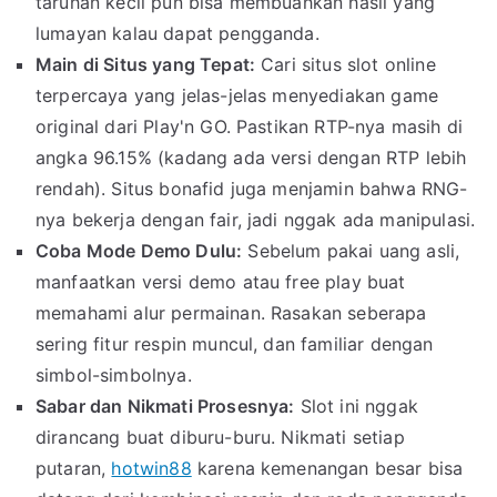
taruhan kecil pun bisa membuahkan hasil yang
lumayan kalau dapat pengganda.
Main di Situs yang Tepat:
Cari situs slot online
terpercaya yang jelas-jelas menyediakan game
original dari Play'n GO. Pastikan RTP-nya masih di
angka 96.15% (kadang ada versi dengan RTP lebih
rendah). Situs bonafid juga menjamin bahwa RNG-
nya bekerja dengan fair, jadi nggak ada manipulasi.
Coba Mode Demo Dulu:
Sebelum pakai uang asli,
manfaatkan versi demo atau free play buat
memahami alur permainan. Rasakan seberapa
sering fitur respin muncul, dan familiar dengan
simbol-simbolnya.
Sabar dan Nikmati Prosesnya:
Slot ini nggak
dirancang buat diburu-buru. Nikmati setiap
putaran,
hotwin88
karena kemenangan besar bisa