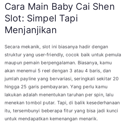
Cara Main Baby Cai Shen
Slot: Simpel Tapi
Menjanjikan
Secara mekanik, slot ini biasanya hadir dengan
struktur yang user-friendly, cocok baik untuk pemula
maupun pemain berpengalaman. Biasanya, kamu
akan menemui 5 reel dengan 3 atau 4 baris, dan
jumlah payline yang bervariasi, seringkali sekitar 20
hingga 25 garis pembayaran. Yang perlu kamu
lakukan adalah menentukan taruhan per spin, lalu
menekan tombol putar. Tapi, di balik kesederhanaan
itu, tersembunyi beberapa fitur yang bisa jadi kunci
untuk mendapatkan kemenangan menarik.