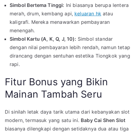
Simbol Bertema Tinggi:
Ini biasanya berupa lentera
merah, drum, kembang api,
keluaran hk
atau
kaligrafi. Mereka menawarkan pembayaran
menengah.
Simbol Kartu (A, K, Q, J, 10):
Simbol standar
dengan nilai pembayaran lebih rendah, namun tetap
dirancang dengan sentuhan estetika Tiongkok yang
rapi.
Fitur Bonus yang Bikin
Mainan Tambah Seru
Di sinilah letak daya tarik utama dari kebanyakan slot
modern, termasuk yang satu ini.
Baby Cai Shen Slot
biasanya dilengkapi dengan setidaknya dua atau tiga