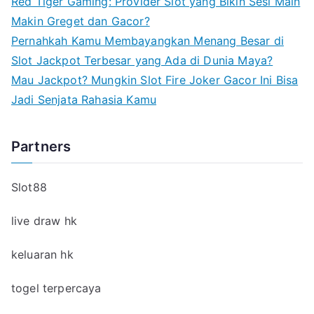
Red Tiger Gaming: Provider Slot yang Bikin Sesi Main
Makin Greget dan Gacor?
Pernahkah Kamu Membayangkan Menang Besar di
Slot Jackpot Terbesar yang Ada di Dunia Maya?
Mau Jackpot? Mungkin Slot Fire Joker Gacor Ini Bisa
Jadi Senjata Rahasia Kamu
Partners
Slot88
live draw hk
keluaran hk
togel terpercaya