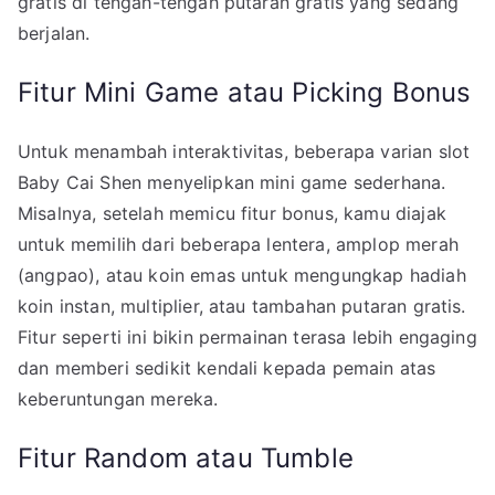
gratis di tengah-tengah putaran gratis yang sedang
berjalan.
Fitur Mini Game atau Picking Bonus
Untuk menambah interaktivitas, beberapa varian slot
Baby Cai Shen menyelipkan mini game sederhana.
Misalnya, setelah memicu fitur bonus, kamu diajak
untuk memilih dari beberapa lentera, amplop merah
(angpao), atau koin emas untuk mengungkap hadiah
koin instan, multiplier, atau tambahan putaran gratis.
Fitur seperti ini bikin permainan terasa lebih engaging
dan memberi sedikit kendali kepada pemain atas
keberuntungan mereka.
Fitur Random atau Tumble