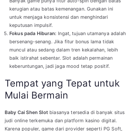
Banyak game punya fitur auto-spin dengan batas
kerugian atau batas kemenangan. Gunakan ini
untuk menjaga konsistensi dan menghindari
keputusan impulsif.
Fokus pada Hiburan:
Ingat, tujuan utamanya adalah
bersenang-senang. Jika fitur bonus lama tidak
muncul atau sedang dalam tren kekalahan, lebih
baik istirahat sebentar. Slot adalah permainan
keberuntungan, jadi jaga mood tetap positif.
Tempat yang Tepat untuk
Mulai Bermain
Baby Cai Shen Slot
biasanya tersedia di banyak situs
judi online terkemuka dan platform kasino digital.
Karena populer, game dari provider seperti PG Soft,