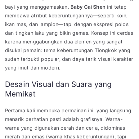
bayi yang menggemaskan.
Baby Cai Shen
ini tetap
membawa atribut keberuntungannya—seperti koin,
ikan mas, dan lampion—tapi dengan ekspresi polos
dan tingkah laku yang bikin gemas. Konsep ini cerdas
karena menggabungkan dua elemen yang sangat
disukai pemain: tema keberuntungan Tiongkok yang
sudah terbukti populer, dan daya tarik visual karakter
yang imut dan modern.
Desain Visual dan Suara yang
Memikat
Pertama kali membuka permainan ini, yang langsung
menarik perhatian pasti adalah grafisnya. Warna-
warna yang digunakan cerah dan ceria, didominasi
merah dan emas (warna khas keberuntungan), tapi