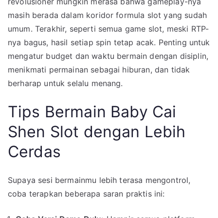
revolusioner mungkin merasa bahwa gameplay-nya
masih berada dalam koridor formula slot yang sudah
umum. Terakhir, seperti semua game slot, meski RTP-
nya bagus, hasil setiap spin tetap acak. Penting untuk
mengatur budget dan waktu bermain dengan disiplin,
menikmati permainan sebagai hiburan, dan tidak
berharap untuk selalu menang.
Tips Bermain Baby Cai
Shen Slot dengan Lebih
Cerdas
Supaya sesi bermainmu lebih terasa mengontrol,
coba terapkan beberapa saran praktis ini: