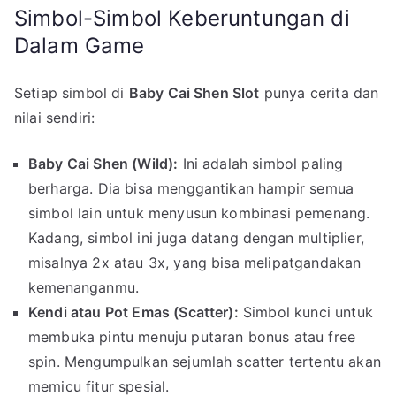
Simbol-Simbol Keberuntungan di
Dalam Game
Setiap simbol di
Baby Cai Shen Slot
punya cerita dan
nilai sendiri:
Baby Cai Shen (Wild):
Ini adalah simbol paling
berharga. Dia bisa menggantikan hampir semua
simbol lain untuk menyusun kombinasi pemenang.
Kadang, simbol ini juga datang dengan multiplier,
misalnya 2x atau 3x, yang bisa melipatgandakan
kemenanganmu.
Kendi atau Pot Emas (Scatter):
Simbol kunci untuk
membuka pintu menuju putaran bonus atau free
spin. Mengumpulkan sejumlah scatter tertentu akan
memicu fitur spesial.