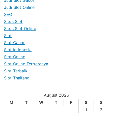
Judi Slot Gacor
:
Judi Slot Online
SEO
Situs Slot
Situs Slot Online
Slot
Slot Gacor
Slot Indonesia
Slot Online
Slot Online Terpercaya
Slot Terbaik
Slot Thailand
August 2026
M
T
W
T
F
S
S
1
2