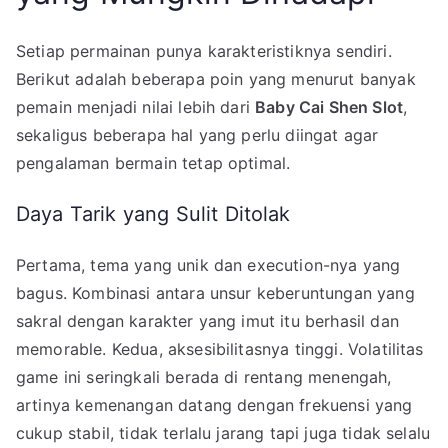
Setiap permainan punya karakteristiknya sendiri.
Berikut adalah beberapa poin yang menurut banyak
pemain menjadi nilai lebih dari
Baby Cai Shen Slot
,
sekaligus beberapa hal yang perlu diingat agar
pengalaman bermain tetap optimal.
Daya Tarik yang Sulit Ditolak
Pertama, tema yang unik dan execution-nya yang
bagus. Kombinasi antara unsur keberuntungan yang
sakral dengan karakter yang imut itu berhasil dan
memorable. Kedua, aksesibilitasnya tinggi. Volatilitas
game ini seringkali berada di rentang menengah,
artinya kemenangan datang dengan frekuensi yang
cukup stabil, tidak terlalu jarang tapi juga tidak selalu