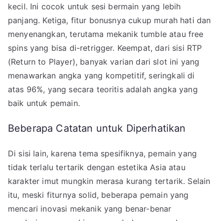
kecil. Ini cocok untuk sesi bermain yang lebih
panjang. Ketiga, fitur bonusnya cukup murah hati dan
menyenangkan, terutama mekanik tumble atau free
spins yang bisa di-retrigger. Keempat, dari sisi RTP
(Return to Player), banyak varian dari slot ini yang
menawarkan angka yang kompetitif, seringkali di
atas 96%, yang secara teoritis adalah angka yang
baik untuk pemain.
Beberapa Catatan untuk Diperhatikan
Di sisi lain, karena tema spesifiknya, pemain yang
tidak terlalu tertarik dengan estetika Asia atau
karakter imut mungkin merasa kurang tertarik. Selain
itu, meski fiturnya solid, beberapa pemain yang
mencari inovasi mekanik yang benar-benar