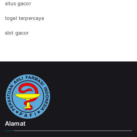
situs gacor
togel terpercaya
slot gacor
Alamat