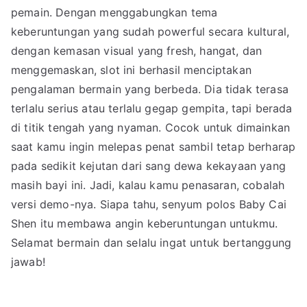
pemain. Dengan menggabungkan tema
keberuntungan yang sudah powerful secara kultural,
dengan kemasan visual yang fresh, hangat, dan
menggemaskan, slot ini berhasil menciptakan
pengalaman bermain yang berbeda. Dia tidak terasa
terlalu serius atau terlalu gegap gempita, tapi berada
di titik tengah yang nyaman. Cocok untuk dimainkan
saat kamu ingin melepas penat sambil tetap berharap
pada sedikit kejutan dari sang dewa kekayaan yang
masih bayi ini. Jadi, kalau kamu penasaran, cobalah
versi demo-nya. Siapa tahu, senyum polos Baby Cai
Shen itu membawa angin keberuntungan untukmu.
Selamat bermain dan selalu ingat untuk bertanggung
jawab!