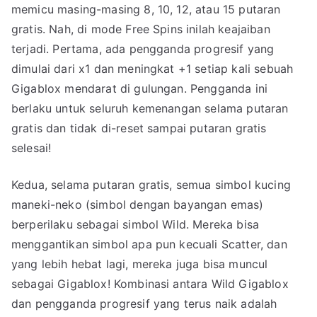
memicu masing-masing 8, 10, 12, atau 15 putaran
gratis. Nah, di mode Free Spins inilah keajaiban
terjadi. Pertama, ada pengganda progresif yang
dimulai dari x1 dan meningkat +1 setiap kali sebuah
Gigablox mendarat di gulungan. Pengganda ini
berlaku untuk seluruh kemenangan selama putaran
gratis dan tidak di-reset sampai putaran gratis
selesai!
Kedua, selama putaran gratis, semua simbol kucing
maneki-neko (simbol dengan bayangan emas)
berperilaku sebagai simbol Wild. Mereka bisa
menggantikan simbol apa pun kecuali Scatter, dan
yang lebih hebat lagi, mereka juga bisa muncul
sebagai Gigablox! Kombinasi antara Wild Gigablox
dan pengganda progresif yang terus naik adalah