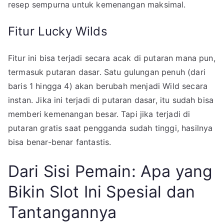
resep sempurna untuk kemenangan maksimal.
Fitur Lucky Wilds
Fitur ini bisa terjadi secara acak di putaran mana pun,
termasuk putaran dasar. Satu gulungan penuh (dari
baris 1 hingga 4) akan berubah menjadi Wild secara
instan. Jika ini terjadi di putaran dasar, itu sudah bisa
memberi kemenangan besar. Tapi jika terjadi di
putaran gratis saat pengganda sudah tinggi, hasilnya
bisa benar-benar fantastis.
Dari Sisi Pemain: Apa yang
Bikin Slot Ini Spesial dan
Tantangannya