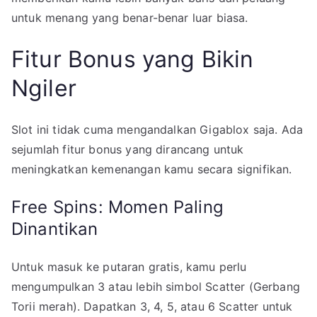
untuk menang yang benar-benar luar biasa.
Fitur Bonus yang Bikin
Ngiler
Slot ini tidak cuma mengandalkan Gigablox saja. Ada
sejumlah fitur bonus yang dirancang untuk
meningkatkan kemenangan kamu secara signifikan.
Free Spins: Momen Paling
Dinantikan
Untuk masuk ke putaran gratis, kamu perlu
mengumpulkan 3 atau lebih simbol Scatter (Gerbang
Torii merah). Dapatkan 3, 4, 5, atau 6 Scatter untuk