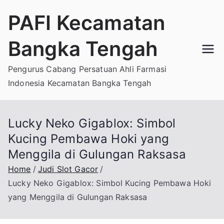
Skip
PAFI Kecamatan
to
content
Bangka Tengah
Pengurus Cabang Persatuan Ahli Farmasi
Indonesia Kecamatan Bangka Tengah
Lucky Neko Gigablox: Simbol
Kucing Pembawa Hoki yang
Menggila di Gulungan Raksasa
Home
Judi Slot Gacor
Lucky Neko Gigablox: Simbol Kucing Pembawa Hoki
yang Menggila di Gulungan Raksasa