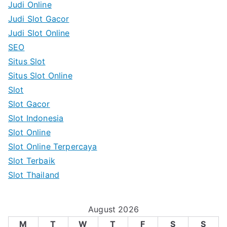
Judi Online
r
Judi Slot Gacor
:
Judi Slot Online
SEO
Situs Slot
Situs Slot Online
Slot
Slot Gacor
Slot Indonesia
Slot Online
Slot Online Terpercaya
Slot Terbaik
Slot Thailand
August 2026
M
T
W
T
F
S
S