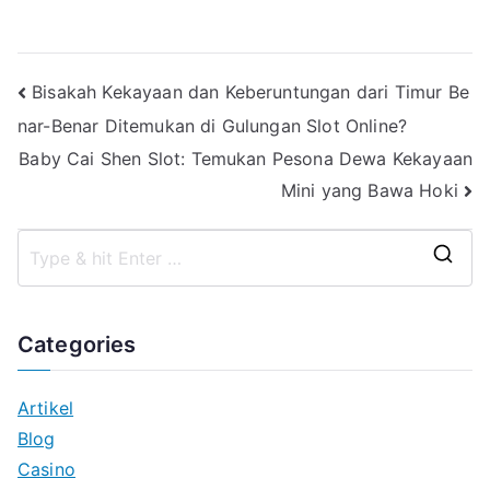
Post
Bisakah Kekayaan dan Keberuntungan dari Timur Be
nar-Benar Ditemukan di Gulungan Slot Online?
navigation
Baby Cai Shen Slot: Temukan Pesona Dewa Kekayaan
Mini yang Bawa Hoki
S
e
a
Categories
r
c
Artikel
h
Blog
f
Casino
o