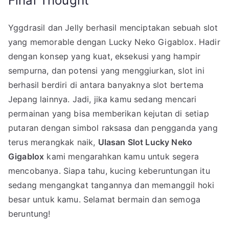
Final Thought
Yggdrasil dan Jelly berhasil menciptakan sebuah slot
yang memorable dengan Lucky Neko Gigablox. Hadir
dengan konsep yang kuat, eksekusi yang hampir
sempurna, dan potensi yang menggiurkan, slot ini
berhasil berdiri di antara banyaknya slot bertema
Jepang lainnya. Jadi, jika kamu sedang mencari
permainan yang bisa memberikan kejutan di setiap
putaran dengan simbol raksasa dan pengganda yang
terus merangkak naik,
Ulasan Slot Lucky Neko
Gigablox
kami mengarahkan kamu untuk segera
mencobanya. Siapa tahu, kucing keberuntungan itu
sedang mengangkat tangannya dan memanggil hoki
besar untuk kamu. Selamat bermain dan semoga
beruntung!