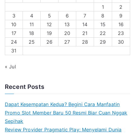
1
2
3
4
5
6
7
8
9
10
11
12
13
14
15
16
17
18
19
20
21
22
23
24
25
26
27
28
29
30
31
« Jul
Recent Posts
Dapat Kesempatan Kedua? Begini Cara Manfaatin
Promo Slot Member Baru 50 Resmi Biar Cuan Nggak
Sepihak
Review Provider Pragmatic Play: Menyelami Dunia