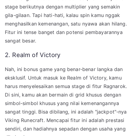
stage berikutnya dengan multiplier yang semakin
gila-gilaan. Tapi hati-hati, kalau spin kamu nggak
menghasilkan kemenangan, satu nyawa akan hilang.
Fitur ini tense banget dan potensi pembayarannya
sangat besar.
2. Realm of Victory
Nah, ini bonus game yang benar-benar langka dan
eksklusif. Untuk masuk ke Realm of Victory, kamu
harus menyelesaikan semua stage di fitur Ragnarok.
Di sini, kamu akan bermain di grid khusus dengan
simbol-simbol khusus yang nilai kemenangannya
sangat tinggi. Bisa dibilang, ini adalah "jackpot"-nya
Viking Runecraft. Mencapai fitur ini adalah prestasi
sendiri, dan hadiahnya sepadan dengan usaha yang