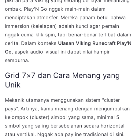
pikiran para Viking yang sedang berlayar menantang
ombak. Play'N Go nggak main-main dalam
menciptakan atmosfer. Mereka paham betul bahwa
immersion (kelelapan) adalah kunci agar pemain
nggak cuma klik spin, tapi benar-benar terlibat dalam
cerita. Dalam konteks
Ulasan Viking Runecraft Play'N
Go
, aspek audio-visual ini dapat nilai hampir
sempurna.
Grid 7×7 dan Cara Menang yang
Unik
Mekanik utamanya menggunakan sistem "cluster
pays". Artinya, kamu menang dengan mengumpulkan
kelompok (cluster) simbol yang sama, minimal 5
simbol yang saling bersebelahan secara horizontal
atau vertikal. Nggak ada payline tradisional di sini.