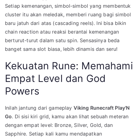
Setiap kemenangan, simbol-simbol yang membentuk
cluster itu akan meledak, memberi ruang bagi simbol
baru jatuh dari atas (cascading reels). Ini bisa bikin
chain reaction atau reaksi berantai kemenangan
berturut-turut dalam satu spin. Sensasinya beda
banget sama slot biasa, lebih dinamis dan seru!
Kekuatan Rune: Memahami
Empat Level dan God
Powers
Inilah jantung dari gameplay
Viking Runecraft Play'N
Go
. Di sisi kiri grid, kamu akan lihat sebuah meteran
dengan empat level: Bronze, Silver, Gold, dan
Sapphire. Setiap kali kamu mendapatkan