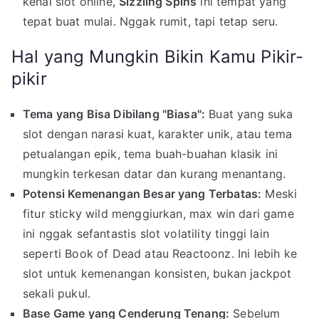
kenal slot online,
Sizzling Spins
ini tempat yang
tepat buat mulai. Nggak rumit, tapi tetap seru.
Hal yang Mungkin Bikin Kamu Pikir-
pikir
Tema yang Bisa Dibilang "Biasa":
Buat yang suka
slot dengan narasi kuat, karakter unik, atau tema
petualangan epik, tema buah-buahan klasik ini
mungkin terkesan datar dan kurang menantang.
Potensi Kemenangan Besar yang Terbatas:
Meski
fitur sticky wild menggiurkan, max win dari game
ini nggak sefantastis slot volatility tinggi lain
seperti Book of Dead atau Reactoonz. Ini lebih ke
slot untuk kemenangan konsisten, bukan jackpot
sekali pukul.
Base Game yang Cenderung Tenang:
Sebelum