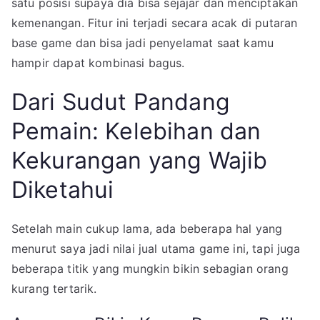
satu posisi supaya dia bisa sejajar dan menciptakan
kemenangan. Fitur ini terjadi secara acak di putaran
base game dan bisa jadi penyelamat saat kamu
hampir dapat kombinasi bagus.
Dari Sudut Pandang
Pemain: Kelebihan dan
Kekurangan yang Wajib
Diketahui
Setelah main cukup lama, ada beberapa hal yang
menurut saya jadi nilai jual utama game ini, tapi juga
beberapa titik yang mungkin bikin sebagian orang
kurang tertarik.