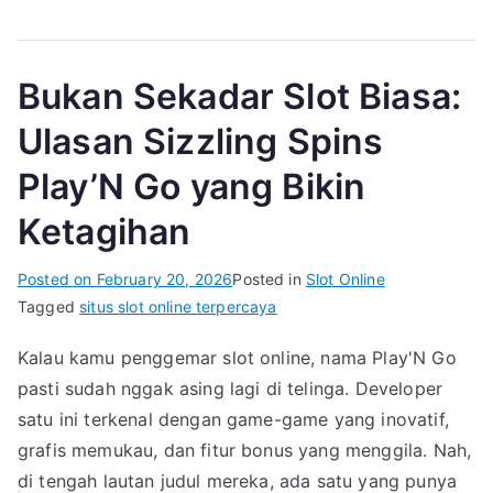
Bukan Sekadar Slot Biasa:
Ulasan Sizzling Spins
Play’N Go yang Bikin
Ketagihan
Posted on
February 20, 2026
Posted in
Slot Online
Tagged
situs slot online terpercaya
Kalau kamu penggemar slot online, nama Play'N Go
pasti sudah nggak asing lagi di telinga. Developer
satu ini terkenal dengan game-game yang inovatif,
grafis memukau, dan fitur bonus yang menggila. Nah,
di tengah lautan judul mereka, ada satu yang punya