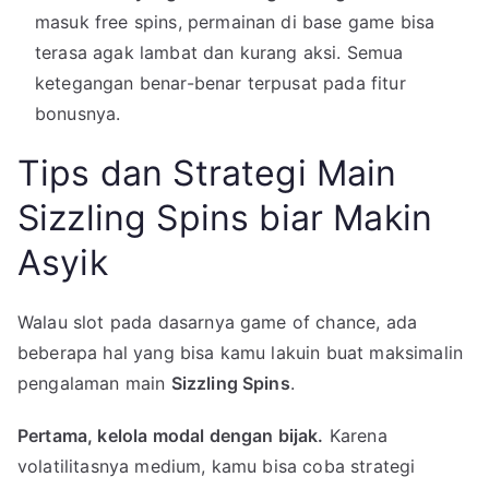
masuk free spins, permainan di base game bisa
terasa agak lambat dan kurang aksi. Semua
ketegangan benar-benar terpusat pada fitur
bonusnya.
Tips dan Strategi Main
Sizzling Spins biar Makin
Asyik
Walau slot pada dasarnya game of chance, ada
beberapa hal yang bisa kamu lakuin buat maksimalin
pengalaman main
Sizzling Spins
.
Pertama, kelola modal dengan bijak.
Karena
volatilitasnya medium, kamu bisa coba strategi