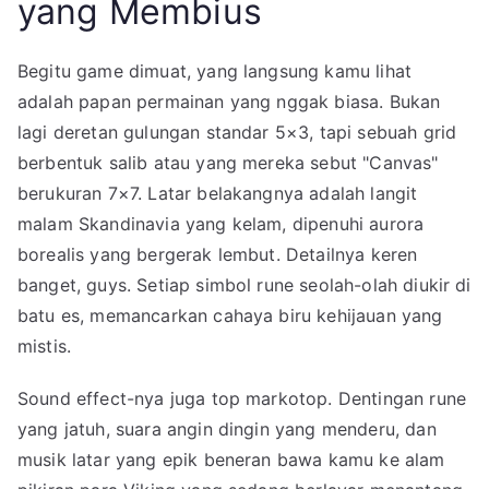
yang Membius
Begitu game dimuat, yang langsung kamu lihat
adalah papan permainan yang nggak biasa. Bukan
lagi deretan gulungan standar 5×3, tapi sebuah grid
berbentuk salib atau yang mereka sebut "Canvas"
berukuran 7×7. Latar belakangnya adalah langit
malam Skandinavia yang kelam, dipenuhi aurora
borealis yang bergerak lembut. Detailnya keren
banget, guys. Setiap simbol rune seolah-olah diukir di
batu es, memancarkan cahaya biru kehijauan yang
mistis.
Sound effect-nya juga top markotop. Dentingan rune
yang jatuh, suara angin dingin yang menderu, dan
musik latar yang epik beneran bawa kamu ke alam