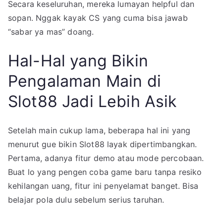
Secara keseluruhan, mereka lumayan helpful dan
sopan. Nggak kayak CS yang cuma bisa jawab
“sabar ya mas” doang.
Hal-Hal yang Bikin
Pengalaman Main di
Slot88 Jadi Lebih Asik
Setelah main cukup lama, beberapa hal ini yang
menurut gue bikin Slot88 layak dipertimbangkan.
Pertama, adanya fitur demo atau mode percobaan.
Buat lo yang pengen coba game baru tanpa resiko
kehilangan uang, fitur ini penyelamat banget. Bisa
belajar pola dulu sebelum serius taruhan.