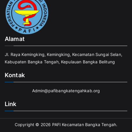
Alamat
Jl. Raya Kemingking, Kemingking, Kecamatan Sungai Selan,
Kabupaten Bangka Tengah, Kepulauan Bangka Belitung
Kontak
Admin@pafibangkatengahkab.org
Link
Copyright © 2026
PAFI Kecamatan Bangka Tengah
.