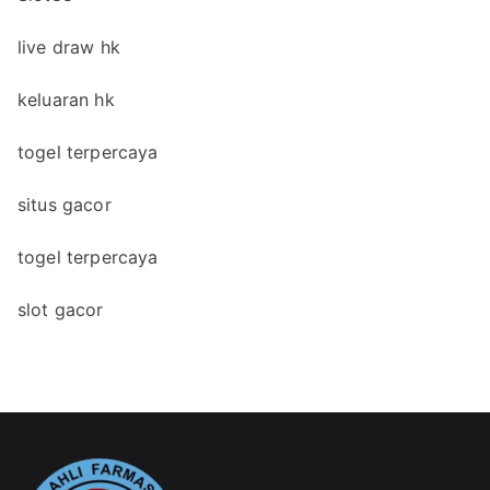
live draw hk
keluaran hk
togel terpercaya
situs gacor
togel terpercaya
slot gacor