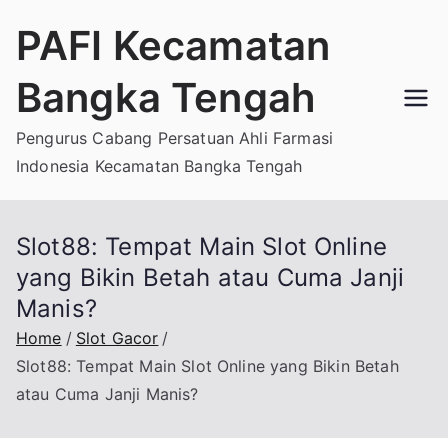
Skip
PAFI Kecamatan
to
content
Bangka Tengah
Pengurus Cabang Persatuan Ahli Farmasi
Indonesia Kecamatan Bangka Tengah
Slot88: Tempat Main Slot Online
yang Bikin Betah atau Cuma Janji
Manis?
Home
Slot Gacor
Slot88: Tempat Main Slot Online yang Bikin Betah
atau Cuma Janji Manis?