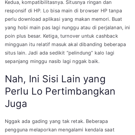
Kedua, kompatibilitasnya. Situsnya ringan dan
responsif di HP. Lo bisa main di browser HP tanpa
perlu download aplikasi yang makan memori. Buat
yang hobi main pas lagi nunggu atau di perjalanan, ini
poin plus besar. Ketiga, turnover untuk cashback
mingguan itu relatif masuk akal dibanding beberapa
situs lain. Jadi ada sedikit “pelindung” kalo lagi
sepanjang minggu nasib lagi nggak baik.
Nah, Ini Sisi Lain yang
Perlu Lo Pertimbangkan
Juga
Nggak ada gading yang tak retak. Beberapa
pengguna melaporkan mengalami kendala saat