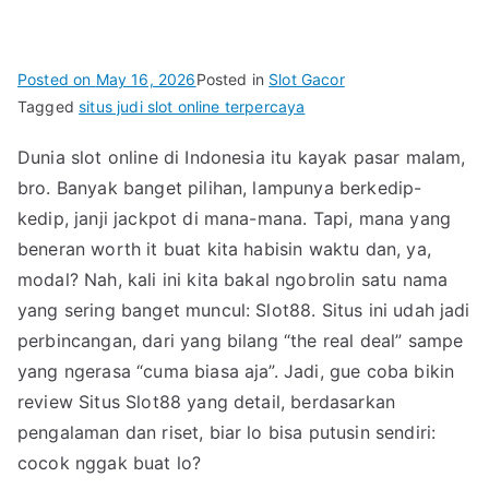
Posted on
May 16, 2026
Posted in
Slot Gacor
Tagged
situs judi slot online terpercaya
Dunia slot online di Indonesia itu kayak pasar malam,
bro. Banyak banget pilihan, lampunya berkedip-
kedip, janji jackpot di mana-mana. Tapi, mana yang
beneran worth it buat kita habisin waktu dan, ya,
modal? Nah, kali ini kita bakal ngobrolin satu nama
yang sering banget muncul: Slot88. Situs ini udah jadi
perbincangan, dari yang bilang “the real deal” sampe
yang ngerasa “cuma biasa aja”. Jadi, gue coba bikin
review Situs Slot88 yang detail, berdasarkan
pengalaman dan riset, biar lo bisa putusin sendiri:
cocok nggak buat lo?