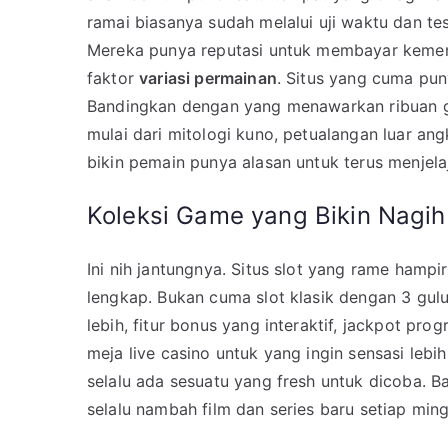
ramai biasanya sudah melalui uji waktu dan te
Mereka punya reputasi untuk membayar kemen
faktor
variasi permainan
. Situs yang cuma pu
Bandingkan dengan yang menawarkan ribuan g
mulai dari mitologi kuno, petualangan luar ang
bikin pemain punya alasan untuk terus menjela
Koleksi Game yang Bikin Nagih
Ini nih jantungnya. Situs slot yang rame hamp
lengkap. Bukan cuma slot klasik dengan 3 gulu
lebih, fitur bonus yang interaktif, jackpot pr
meja live casino untuk yang ingin sensasi lebih 
selalu ada sesuatu yang fresh untuk dicoba. B
selalu nambah film dan series baru setiap min