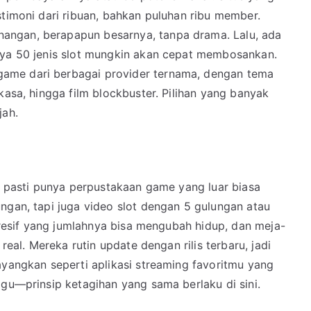
stimoni dari ribuan, bahkan puluhan ribu member.
angan, berapapun besarnya, tanpa drama. Lalu, ada
nya 50 jenis slot mungkin akan cepat membosankan.
ame dari berbagai provider ternama, dengan tema
kasa, hingga film blockbuster. Pilihan yang banyak
jah.
ir pasti punya perpustakaan game yang luar biasa
ngan, tapi juga video slot dengan 5 gulungan atau
ogresif yang jumlahnya bisa mengubah hidup, dan meja-
real. Mereka rutin update dengan rilis terbaru, jadi
ayangkan seperti aplikasi streaming favoritmu yang
ggu—prinsip ketagihan yang sama berlaku di sini.