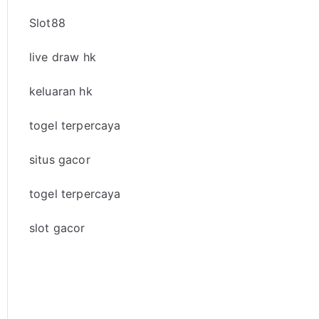
Slot88
live draw hk
keluaran hk
togel terpercaya
situs gacor
togel terpercaya
slot gacor