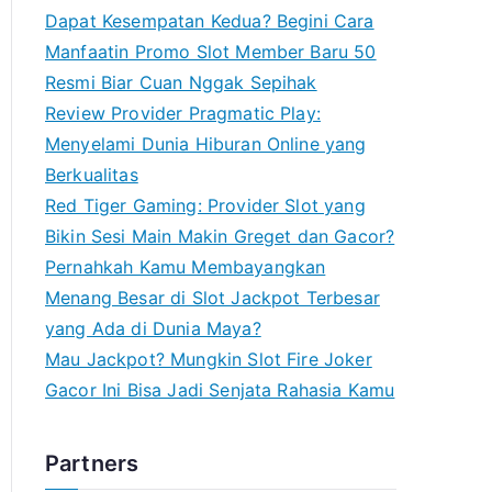
Dapat Kesempatan Kedua? Begini Cara
Manfaatin Promo Slot Member Baru 50
Resmi Biar Cuan Nggak Sepihak
Review Provider Pragmatic Play:
Menyelami Dunia Hiburan Online yang
Berkualitas
Red Tiger Gaming: Provider Slot yang
Bikin Sesi Main Makin Greget dan Gacor?
Pernahkah Kamu Membayangkan
Menang Besar di Slot Jackpot Terbesar
yang Ada di Dunia Maya?
Mau Jackpot? Mungkin Slot Fire Joker
Gacor Ini Bisa Jadi Senjata Rahasia Kamu
Partners