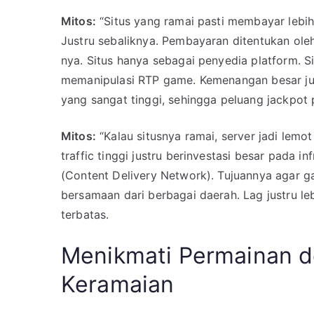
Mitos:
“Situs yang ramai pasti membayar lebih
Justru sebaliknya. Pembayaran ditentukan ole
nya. Situs hanya sebagai penyedia platform. Si
memanipulasi RTP game. Kemenangan besar justr
yang sangat tinggi, sehingga peluang jackpot p
Mitos:
“Kalau situsnya ramai, server jadi lemo
traffic tinggi justru berinvestasi besar pada 
(Content Delivery Network). Tujuannya agar g
bersamaan dari berbagai daerah. Lag justru leb
terbatas.
Menikmati Permainan d
Keramaian