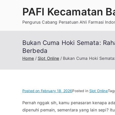
Skip
PAFI Kecamatan B
to
content
Pengurus Cabang Persatuan Ahli Farmasi Ind
Bukan Cuma Hoki Semata: Raha
Berbeda
Home
Slot Online
Bukan Cuma Hoki Semata: 
Posted on
February 18, 2026
Posted in
Slot Online
Tag
Pernah nggak sih, kamu penasaran kenapa ada 
dipenuhi pemain, sementara yang lain sepi? It