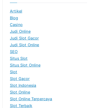
r
c
Artikel
h
Blog
f
Casino
o
Judi Online
r
Judi Slot Gacor
:
Judi Slot Online
SEO
Situs Slot
Situs Slot Online
Slot
Slot Gacor
Slot Indonesia
Slot Online
Slot Online Terpercaya
Slot Terbaik