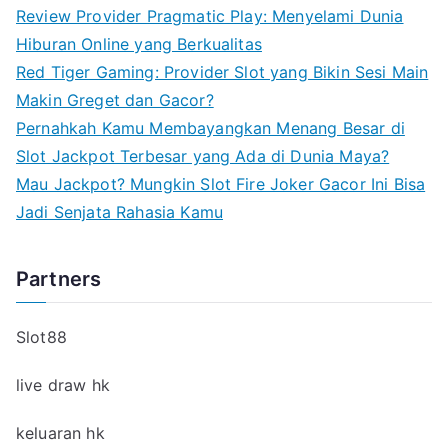
Review Provider Pragmatic Play: Menyelami Dunia
Hiburan Online yang Berkualitas
Red Tiger Gaming: Provider Slot yang Bikin Sesi Main
Makin Greget dan Gacor?
Pernahkah Kamu Membayangkan Menang Besar di
Slot Jackpot Terbesar yang Ada di Dunia Maya?
Mau Jackpot? Mungkin Slot Fire Joker Gacor Ini Bisa
Jadi Senjata Rahasia Kamu
Partners
Slot88
live draw hk
keluaran hk