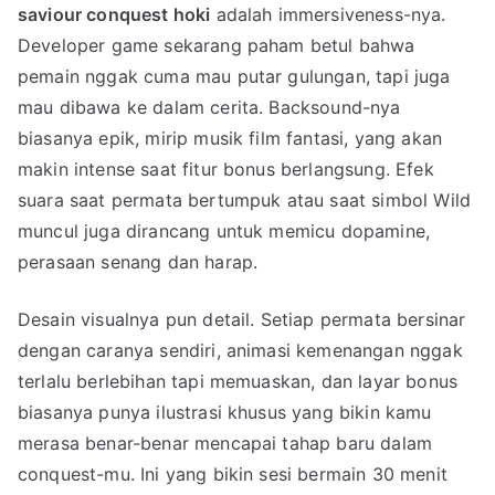
saviour conquest hoki
adalah immersiveness-nya.
Developer game sekarang paham betul bahwa
pemain nggak cuma mau putar gulungan, tapi juga
mau dibawa ke dalam cerita. Backsound-nya
biasanya epik, mirip musik film fantasi, yang akan
makin intense saat fitur bonus berlangsung. Efek
suara saat permata bertumpuk atau saat simbol Wild
muncul juga dirancang untuk memicu dopamine,
perasaan senang dan harap.
Desain visualnya pun detail. Setiap permata bersinar
dengan caranya sendiri, animasi kemenangan nggak
terlalu berlebihan tapi memuaskan, dan layar bonus
biasanya punya ilustrasi khusus yang bikin kamu
merasa benar-benar mencapai tahap baru dalam
conquest-mu. Ini yang bikin sesi bermain 30 menit