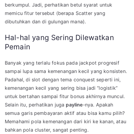
berkumpul. Jadi, perhatikan betul syarat untuk
memicu fitur tersebut (berapa Scatter yang
dibutuhkan dan di gulungan mana).
Hal-hal yang Sering Dilewatkan
Pemain
Banyak yang terlalu fokus pada jackpot progresif
sampai lupa sama kemenangan kecil yang konsisten.
Padahal, di slot dengan tema conquest seperti ini,
kemenangan kecil yang sering bisa jadi “logistik”
untuk bertahan sampai fitur bonus akhirnya muncul.
Selain itu, perhatikan juga
payline
-nya. Apakah
semua garis pembayaran aktif atau bisa kamu pilih?
Memahami pola kemenangan dari kiri ke kanan, atau
bahkan pola cluster, sangat penting.