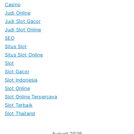
f
Casino
o
Judi Online
r
Judi Slot Gacor
:
Judi Slot Online
SEO
Situs Slot
Situs Slot Online
Slot
Slot Gacor
Slot Indonesia
Slot Online
Slot Online Terpercaya
Slot Terbaik
Slot Thailand
August 2026