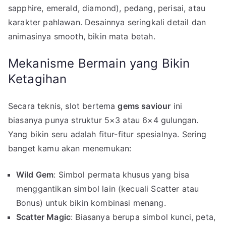
sapphire, emerald, diamond), pedang, perisai, atau
karakter pahlawan. Desainnya seringkali detail dan
animasinya smooth, bikin mata betah.
Mekanisme Bermain yang Bikin
Ketagihan
Secara teknis, slot bertema
gems saviour
ini
biasanya punya struktur 5×3 atau 6×4 gulungan.
Yang bikin seru adalah fitur-fitur spesialnya. Sering
banget kamu akan menemukan:
Wild Gem
: Simbol permata khusus yang bisa
menggantikan simbol lain (kecuali Scatter atau
Bonus) untuk bikin kombinasi menang.
Scatter Magic
: Biasanya berupa simbol kunci, peta,