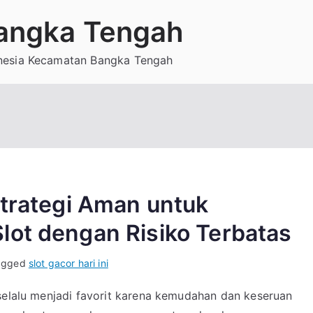
angka Tengah
onesia Kecamatan Bangka Tengah
Strategi Aman untuk
lot dengan Risiko Terbatas
agged
slot gacor hari ini
 selalu menjadi favorit karena kemudahan dan keseruan