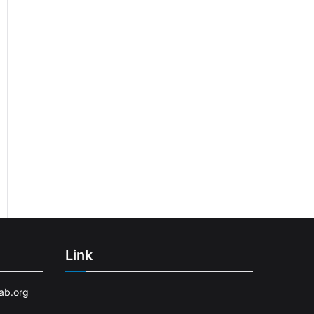
Link
ab.org