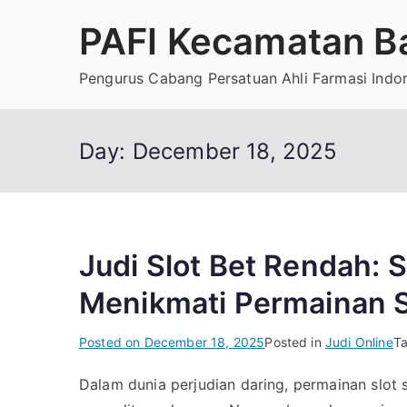
Skip
PAFI Kecamatan B
to
content
Pengurus Cabang Persatuan Ahli Farmasi Ind
Day:
December 18, 2025
Judi Slot Bet Rendah: 
Menikmati Permainan S
Posted on
December 18, 2025
Posted in
Judi Online
T
Dalam dunia perjudian daring, permainan slot