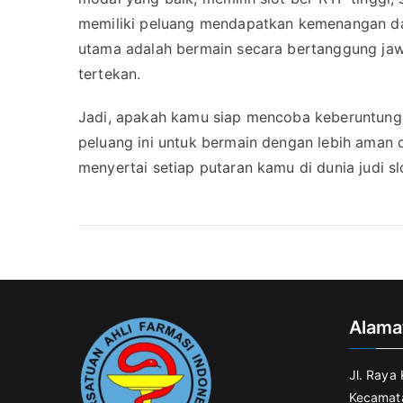
memiliki peluang mendapatkan kemenangan da
utama adalah bermain secara bertanggung jaw
tertekan.
Jadi, apakah kamu siap mencoba keberuntunga
peluang ini untuk bermain dengan lebih aman 
menyertai setiap putaran kamu di dunia judi sl
Alama
Jl. Raya
Kecamata