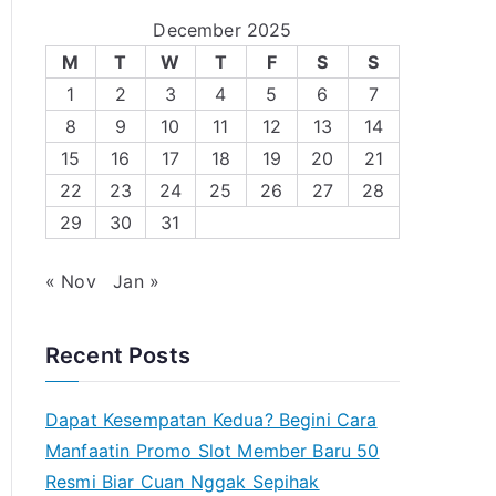
December 2025
M
T
W
T
F
S
S
1
2
3
4
5
6
7
8
9
10
11
12
13
14
15
16
17
18
19
20
21
22
23
24
25
26
27
28
29
30
31
« Nov
Jan »
Recent Posts
Dapat Kesempatan Kedua? Begini Cara
Manfaatin Promo Slot Member Baru 50
Resmi Biar Cuan Nggak Sepihak