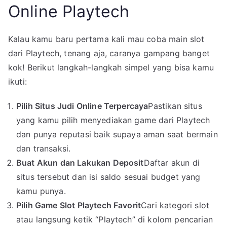
Online Playtech
Kalau kamu baru pertama kali mau coba main slot
dari Playtech, tenang aja, caranya gampang banget
kok! Berikut langkah-langkah simpel yang bisa kamu
ikuti:
Pilih Situs Judi Online Terpercaya
Pastikan situs
yang kamu pilih menyediakan game dari Playtech
dan punya reputasi baik supaya aman saat bermain
dan transaksi.
Buat Akun dan Lakukan Deposit
Daftar akun di
situs tersebut dan isi saldo sesuai budget yang
kamu punya.
Pilih Game Slot Playtech Favorit
Cari kategori slot
atau langsung ketik “Playtech” di kolom pencarian