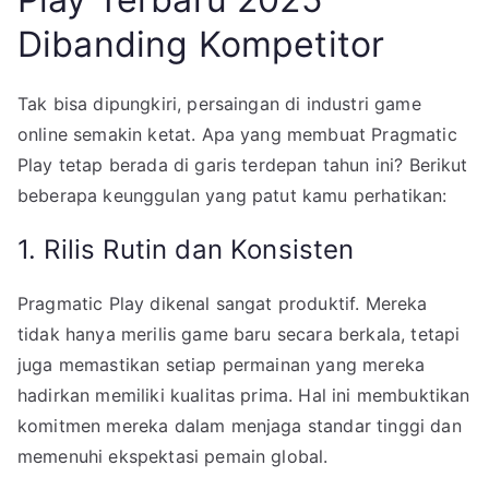
Dibanding Kompetitor
Tak bisa dipungkiri, persaingan di industri game
online semakin ketat. Apa yang membuat Pragmatic
Play tetap berada di garis terdepan tahun ini? Berikut
beberapa keunggulan yang patut kamu perhatikan:
1. Rilis Rutin dan Konsisten
Pragmatic Play dikenal sangat produktif. Mereka
tidak hanya merilis game baru secara berkala, tetapi
juga memastikan setiap permainan yang mereka
hadirkan memiliki kualitas prima. Hal ini membuktikan
komitmen mereka dalam menjaga standar tinggi dan
memenuhi ekspektasi pemain global.