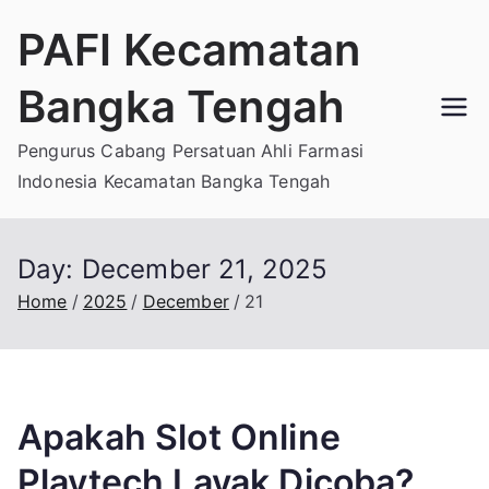
Skip
PAFI Kecamatan
to
content
Bangka Tengah
Pengurus Cabang Persatuan Ahli Farmasi
Indonesia Kecamatan Bangka Tengah
Day:
December 21, 2025
Home
2025
December
21
Apakah Slot Online
Playtech Layak Dicoba?