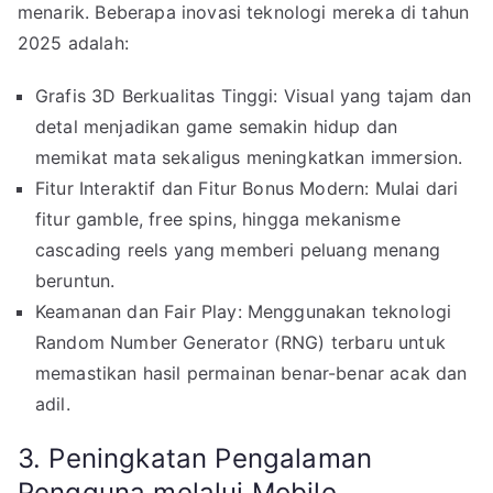
menarik. Beberapa inovasi teknologi mereka di tahun
2025 adalah:
Grafis 3D Berkualitas Tinggi: Visual yang tajam dan
detal menjadikan game semakin hidup dan
memikat mata sekaligus meningkatkan immersion.
Fitur Interaktif dan Fitur Bonus Modern: Mulai dari
fitur gamble, free spins, hingga mekanisme
cascading reels yang memberi peluang menang
beruntun.
Keamanan dan Fair Play: Menggunakan teknologi
Random Number Generator (RNG) terbaru untuk
memastikan hasil permainan benar-benar acak dan
adil.
3. Peningkatan Pengalaman
Pengguna melalui Mobile