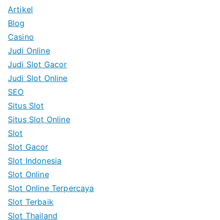
c
Artikel
h
Blog
f
Casino
o
Judi Online
r
Judi Slot Gacor
:
Judi Slot Online
SEO
Situs Slot
Situs Slot Online
Slot
Slot Gacor
Slot Indonesia
Slot Online
Slot Online Terpercaya
Slot Terbaik
Slot Thailand