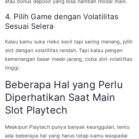
atau bonus deposit yang bisa nambah modal main.
4. Pilih Game dengan Volatilitas
Sesuai Selera
Kalau kamu suka risiko kecil tapi sering menang, pilih
slot dengan volatilitas rendah. Tapi kalau pengen
kemenangan besar meski jarang, coba slot volatilitas
tinggi.
Beberapa Hal yang Perlu
Diperhatikan Saat Main
Slot Playtech
Meskipun Playtech punya banyak keunggulan, tentu
ada beberapa hal yang harus tetap kamu waspadai