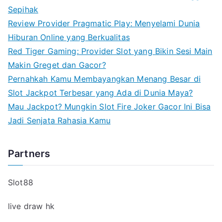
Sepihak
Review Provider Pragmatic Play: Menyelami Dunia
Hiburan Online yang Berkualitas
Red Tiger Gaming: Provider Slot yang Bikin Sesi Main
Makin Greget dan Gacor?
Pernahkah Kamu Membayangkan Menang Besar di
Slot Jackpot Terbesar yang Ada di Dunia Maya?
Mau Jackpot? Mungkin Slot Fire Joker Gacor Ini Bisa
Jadi Senjata Rahasia Kamu
Partners
Slot88
live draw hk