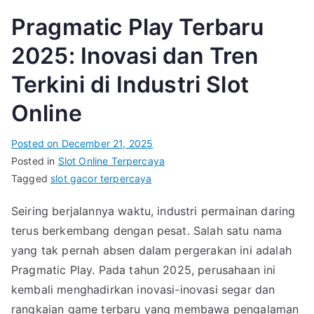
Pragmatic Play Terbaru
2025: Inovasi dan Tren
Terkini di Industri Slot
Online
Posted on
December 21, 2025
Posted in
Slot Online Terpercaya
Tagged
slot gacor terpercaya
Seiring berjalannya waktu, industri permainan daring
terus berkembang dengan pesat. Salah satu nama
yang tak pernah absen dalam pergerakan ini adalah
Pragmatic Play. Pada tahun 2025, perusahaan ini
kembali menghadirkan inovasi-inovasi segar dan
rangkaian game terbaru yang membawa pengalaman