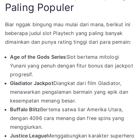
Paling Populer
Biar nggak bingung mau mulai dari mana, berikut ini
beberapa judul slot Playtech yang paling banyak
dimainkan dan punya rating tinggi dari para pemain:
Age of the Gods Series
Slot bertema mitologi
Yunani yang penuh dengan fitur bonus dan jackpot
progresif.
Gladiator Jackpot
Diangkat dari film Gladiator,
menawarkan pengalaman bermain yang epik dan
kesempatan menang besar.
Buffalo Blitz
Bertema satwa liar Amerika Utara,
dengan 4096 cara menang dan free spins yang
menggiurkan.
Justice League
Menggabungkan karakter superhero