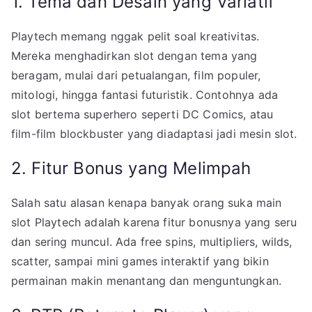
1. Tema dan Desain yang Variatif
Playtech memang nggak pelit soal kreativitas.
Mereka menghadirkan slot dengan tema yang
beragam, mulai dari petualangan, film populer,
mitologi, hingga fantasi futuristik. Contohnya ada
slot bertema superhero seperti DC Comics, atau
film-film blockbuster yang diadaptasi jadi mesin slot.
2. Fitur Bonus yang Melimpah
Salah satu alasan kenapa banyak orang suka main
slot Playtech adalah karena fitur bonusnya yang seru
dan sering muncul. Ada free spins, multipliers, wilds,
scatter, sampai mini games interaktif yang bikin
permainan makin menantang dan menguntungkan.