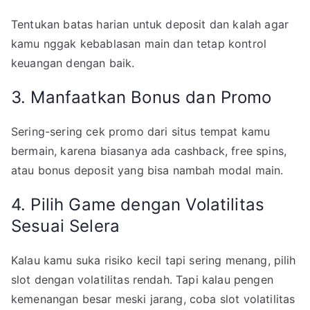
Tentukan batas harian untuk deposit dan kalah agar
kamu nggak kebablasan main dan tetap kontrol
keuangan dengan baik.
3. Manfaatkan Bonus dan Promo
Sering-sering cek promo dari situs tempat kamu
bermain, karena biasanya ada cashback, free spins,
atau bonus deposit yang bisa nambah modal main.
4. Pilih Game dengan Volatilitas
Sesuai Selera
Kalau kamu suka risiko kecil tapi sering menang, pilih
slot dengan volatilitas rendah. Tapi kalau pengen
kemenangan besar meski jarang, coba slot volatilitas