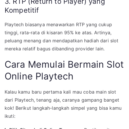
3. RTP (Return to Player) yang
Kompetitif
Playtech biasanya menawarkan RTP yang cukup
tinggi, rata-rata di kisaran 95% ke atas. Artinya,
peluang menang dan mendapatkan hadiah dari slot
mereka relatif bagus dibanding provider lain.
Cara Memulai Bermain Slot
Online Playtech
Kalau kamu baru pertama kali mau coba main slot
dari Playtech, tenang aja, caranya gampang banget
kok! Berikut langkah-langkah simpel yang bisa kamu
ikuti: