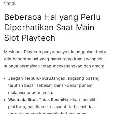
tinggi.
Beberapa Hal yang Perlu
Diperhatikan Saat Main
Slot Playtech
Meskipun Playtech punya banyak keunggulan, tentu
ada beberapa hal yang harus tetap kamu waspadai
supaya permainan tetap menyenangkan dan aman:
Jangan Terburu-buru
Jangan langsung pasang
taruhan besar sebelum benar-benar paham
mekanisme permainan.
Waspada Situs Tidak Resmi
Hati-hati memilih
platform, pastikan situs sudah terlisensi dan
terpercaya untuk menghindari penipuan.