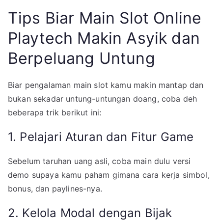
Tips Biar Main Slot Online
Playtech Makin Asyik dan
Berpeluang Untung
Biar pengalaman main slot kamu makin mantap dan
bukan sekadar untung-untungan doang, coba deh
beberapa trik berikut ini:
1. Pelajari Aturan dan Fitur Game
Sebelum taruhan uang asli, coba main dulu versi
demo supaya kamu paham gimana cara kerja simbol,
bonus, dan paylines-nya.
2. Kelola Modal dengan Bijak