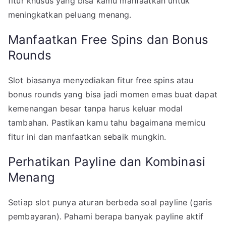
fitur khusus yang bisa kamu manfaatkan untuk
meningkatkan peluang menang.
Manfaatkan Free Spins dan Bonus
Rounds
Slot biasanya menyediakan fitur free spins atau
bonus rounds yang bisa jadi momen emas buat dapat
kemenangan besar tanpa harus keluar modal
tambahan. Pastikan kamu tahu bagaimana memicu
fitur ini dan manfaatkan sebaik mungkin.
Perhatikan Payline dan Kombinasi
Menang
Setiap slot punya aturan berbeda soal payline (garis
pembayaran). Pahami berapa banyak payline aktif