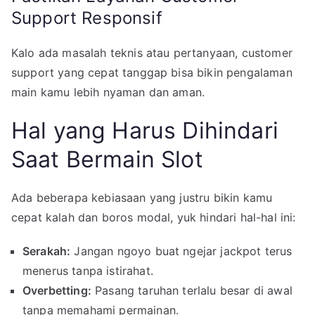
Support Responsif
Kalo ada masalah teknis atau pertanyaan, customer
support yang cepat tanggap bisa bikin pengalaman
main kamu lebih nyaman dan aman.
Hal yang Harus Dihindari
Saat Bermain Slot
Ada beberapa kebiasaan yang justru bikin kamu
cepat kalah dan boros modal, yuk hindari hal-hal ini:
Serakah:
Jangan ngoyo buat ngejar jackpot terus
menerus tanpa istirahat.
Overbetting:
Pasang taruhan terlalu besar di awal
tanpa memahami permainan.