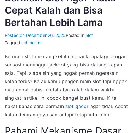
Cepat Kalah dan Bisa
Bertahan Lebih Lama
Posted on
December 26, 2025
Posted in
Slot
Tagged
judi online
Bermain slot memang selalu menarik, apalagi dengan
sensasi menunggu jackpot yang bisa datang kapan
saja. Tapi, siapa sih yang nggak pernah ngerasain
kalah terus? Kalau kamu pengen main slot tapi nggak
mau cepat habis modal atau kalah dalam waktu
singkat, artikel ini cocok banget buat kamu. Kita
bakal bahas cara bermain
slot gacor
agar tidak cepat
kalah dengan gaya santai tapi tetap informatif.
Pahami Mekanisme Dasar