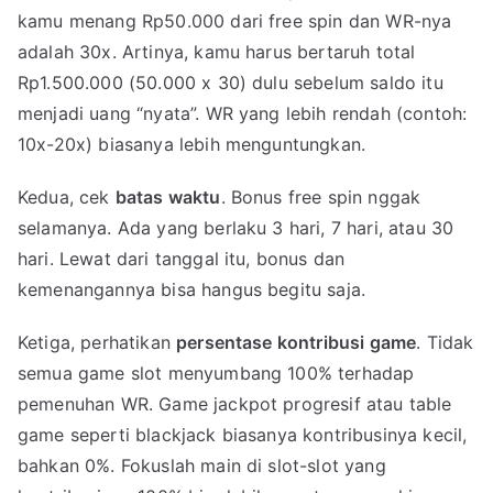
kamu menang Rp50.000 dari free spin dan WR-nya
adalah 30x. Artinya, kamu harus bertaruh total
Rp1.500.000 (50.000 x 30) dulu sebelum saldo itu
menjadi uang “nyata”. WR yang lebih rendah (contoh:
10x-20x) biasanya lebih menguntungkan.
Kedua, cek
batas waktu
. Bonus free spin nggak
selamanya. Ada yang berlaku 3 hari, 7 hari, atau 30
hari. Lewat dari tanggal itu, bonus dan
kemenangannya bisa hangus begitu saja.
Ketiga, perhatikan
persentase kontribusi game
. Tidak
semua game slot menyumbang 100% terhadap
pemenuhan WR. Game jackpot progresif atau table
game seperti blackjack biasanya kontribusinya kecil,
bahkan 0%. Fokuslah main di slot-slot yang