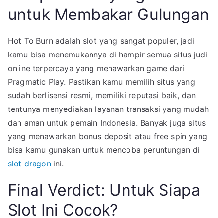
untuk Membakar Gulungan
Hot To Burn adalah slot yang sangat populer, jadi
kamu bisa menemukannya di hampir semua situs judi
online terpercaya yang menawarkan game dari
Pragmatic Play. Pastikan kamu memilih situs yang
sudah berlisensi resmi, memiliki reputasi baik, dan
tentunya menyediakan layanan transaksi yang mudah
dan aman untuk pemain Indonesia. Banyak juga situs
yang menawarkan bonus deposit atau free spin yang
bisa kamu gunakan untuk mencoba peruntungan di
slot dragon
ini.
Final Verdict: Untuk Siapa
Slot Ini Cocok?