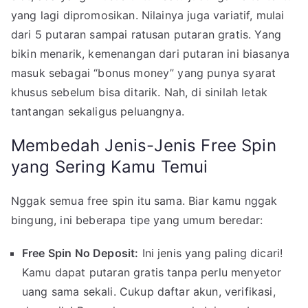
yang lagi dipromosikan. Nilainya juga variatif, mulai
dari 5 putaran sampai ratusan putaran gratis. Yang
bikin menarik, kemenangan dari putaran ini biasanya
masuk sebagai “bonus money” yang punya syarat
khusus sebelum bisa ditarik. Nah, di sinilah letak
tantangan sekaligus peluangnya.
Membedah Jenis-Jenis Free Spin
yang Sering Kamu Temui
Nggak semua free spin itu sama. Biar kamu nggak
bingung, ini beberapa tipe yang umum beredar:
Free Spin No Deposit:
Ini jenis yang paling dicari!
Kamu dapat putaran gratis tanpa perlu menyetor
uang sama sekali. Cukup daftar akun, verifikasi,