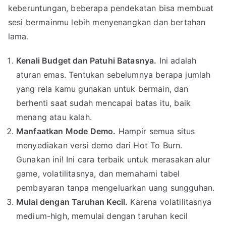
keberuntungan, beberapa pendekatan bisa membuat
sesi bermainmu lebih menyenangkan dan bertahan
lama.
Kenali Budget dan Patuhi Batasnya.
Ini adalah
aturan emas. Tentukan sebelumnya berapa jumlah
yang rela kamu gunakan untuk bermain, dan
berhenti saat sudah mencapai batas itu, baik
menang atau kalah.
Manfaatkan Mode Demo.
Hampir semua situs
menyediakan versi demo dari Hot To Burn.
Gunakan ini! Ini cara terbaik untuk merasakan alur
game, volatilitasnya, dan memahami tabel
pembayaran tanpa mengeluarkan uang sungguhan.
Mulai dengan Taruhan Kecil.
Karena volatilitasnya
medium-high, memulai dengan taruhan kecil