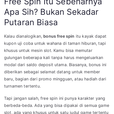
Free Spin Itu Sebenarnya
Apa Sih? Bukan Sekadar
Putaran Biasa
Kalau dianalogikan,
bonus free spin
itu kayak dapat
kupon uji coba untuk wahana di taman hiburan, tapi
khusus untuk mesin slot. Kamu bisa memutar
gulungan beberapa kali tanpa harus mengeluarkan
modal dari saldo deposit utama. Biasanya, bonus ini
diberikan sebagai selamat datang untuk member
baru, bagian dari promo mingguan, atau hadiah dari
turnamen tertentu.
Tapi jangan salah, free spin ini punya karakter yang
berbeda-beda. Ada yang bisa dipakai di semua game
slot, ada yang khusus untuk satu judul game tertentu