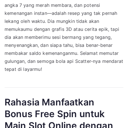
angka 7 yang merah membara, dan potensi
kemenangan instan—adalah resep yang tak pernah
lekang oleh waktu. Dia mungkin tidak akan
memukaumu dengan grafis 3D atau cerita epik, tapi
dia akan memberimu sesi bermang yang tegang,
menyenangkan, dan siapa tahu, bisa benar-benar
membakar saldo kemenanganmu. Selamat memutar
gulungan, dan semoga bola api Scatter-nya mendarat
tepat di layarmu!
Rahasia Manfaatkan
Bonus Free Spin untuk
Main Slot Online dengan