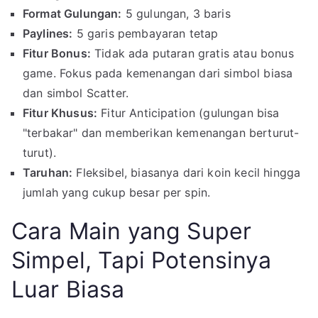
Format Gulungan:
5 gulungan, 3 baris
Paylines:
5 garis pembayaran tetap
Fitur Bonus:
Tidak ada putaran gratis atau bonus
game. Fokus pada kemenangan dari simbol biasa
dan simbol Scatter.
Fitur Khusus:
Fitur Anticipation (gulungan bisa
"terbakar" dan memberikan kemenangan berturut-
turut).
Taruhan:
Fleksibel, biasanya dari koin kecil hingga
jumlah yang cukup besar per spin.
Cara Main yang Super
Simpel, Tapi Potensinya
Luar Biasa