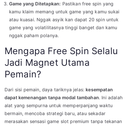
Game yang Ditetapkan:
Pastikan free spin yang
kamu klaim memang untuk game yang kamu sukai
atau kuasai. Nggak asyik kan dapat 20 spin untuk
game yang volatilitasnya tinggi banget dan kamu
nggak paham polanya.
Mengapa Free Spin Selalu
Jadi Magnet Utama
Pemain?
Dari sisi pemain, daya tariknya jelas:
kesempatan
dapat kemenangan tanpa modal tambahan
. Ini adalah
alat yang sempurna untuk memperpanjang waktu
bermain, mencoba strategi baru, atau sekadar
merasakan sensasi game slot premium tanpa tekanan