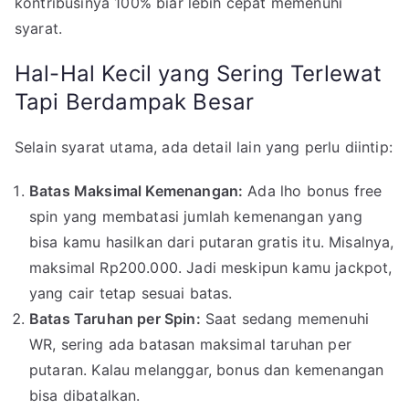
kontribusinya 100% biar lebih cepat memenuhi
syarat.
Hal-Hal Kecil yang Sering Terlewat
Tapi Berdampak Besar
Selain syarat utama, ada detail lain yang perlu diintip:
Batas Maksimal Kemenangan:
Ada lho bonus free
spin yang membatasi jumlah kemenangan yang
bisa kamu hasilkan dari putaran gratis itu. Misalnya,
maksimal Rp200.000. Jadi meskipun kamu jackpot,
yang cair tetap sesuai batas.
Batas Taruhan per Spin:
Saat sedang memenuhi
WR, sering ada batasan maksimal taruhan per
putaran. Kalau melanggar, bonus dan kemenangan
bisa dibatalkan.