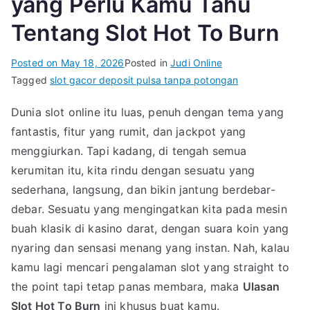
yang Perlu Kamu Tahu
Tentang Slot Hot To Burn
Posted on
May 18, 2026
Posted in
Judi Online
Tagged
slot gacor deposit pulsa tanpa potongan
Dunia slot online itu luas, penuh dengan tema yang
fantastis, fitur yang rumit, dan jackpot yang
menggiurkan. Tapi kadang, di tengah semua
kerumitan itu, kita rindu dengan sesuatu yang
sederhana, langsung, dan bikin jantung berdebar-
debar. Sesuatu yang mengingatkan kita pada mesin
buah klasik di kasino darat, dengan suara koin yang
nyaring dan sensasi menang yang instan. Nah, kalau
kamu lagi mencari pengalaman slot yang straight to
the point tapi tetap panas membara, maka
Ulasan
Slot Hot To Burn
ini khusus buat kamu.