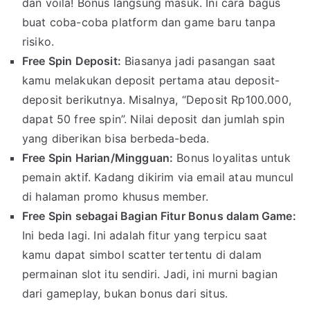
dan voila! Bonus langsung masuk. Ini cara bagus
buat coba-coba platform dan game baru tanpa
risiko.
Free Spin Deposit:
Biasanya jadi pasangan saat
kamu melakukan deposit pertama atau deposit-
deposit berikutnya. Misalnya, “Deposit Rp100.000,
dapat 50 free spin”. Nilai deposit dan jumlah spin
yang diberikan bisa berbeda-beda.
Free Spin Harian/Mingguan:
Bonus loyalitas untuk
pemain aktif. Kadang dikirim via email atau muncul
di halaman promo khusus member.
Free Spin sebagai Bagian Fitur Bonus dalam Game:
Ini beda lagi. Ini adalah fitur yang terpicu saat
kamu dapat simbol scatter tertentu di dalam
permainan slot itu sendiri. Jadi, ini murni bagian
dari gameplay, bukan bonus dari situs.