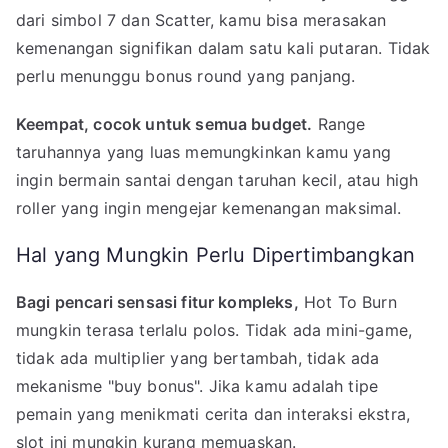
dari simbol 7 dan Scatter, kamu bisa merasakan
kemenangan signifikan dalam satu kali putaran. Tidak
perlu menunggu bonus round yang panjang.
Keempat, cocok untuk semua budget.
Range
taruhannya yang luas memungkinkan kamu yang
ingin bermain santai dengan taruhan kecil, atau high
roller yang ingin mengejar kemenangan maksimal.
Hal yang Mungkin Perlu Dipertimbangkan
Bagi pencari sensasi fitur kompleks,
Hot To Burn
mungkin terasa terlalu polos. Tidak ada mini-game,
tidak ada multiplier yang bertambah, tidak ada
mekanisme "buy bonus". Jika kamu adalah tipe
pemain yang menikmati cerita dan interaksi ekstra,
slot ini mungkin kurang memuaskan.