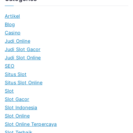
r
c
Artikel
h
Blog
f
Casino
o
Judi Online
r
Judi Slot Gacor
:
Judi Slot Online
SEO
Situs Slot
Situs Slot Online
Slot
Slot Gacor
Slot Indonesia
Slot Online
Slot Online Terpercaya
Slot Terbaik