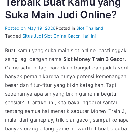
Terbaik Buat Kamu yang
Suka Main Judi Online?
Posted on
May 19, 2026
Posted in
Slot Thailand
Tagged
Situs Judi Slot Online Gacor Hari Ini
Buat kamu yang suka main slot online, pasti nggak
asing lagi dengan nama
Slot Money Train 3 Gacor
.
Game satu ini lagi naik daun banget dan jadi favorit
banyak pemain karena punya potensi kemenangan
besar dan fitur-fitur yang bikin ketagihan. Tapi
sebenarnya apa sih yang bikin game ini begitu
spesial? Di artikel ini, kita bakal ngobrol santai
tentang semua hal menarik seputar Money Train 3,
mulai dari gameplay, trik biar gacor, sampai kenapa
banyak orang bilang game ini worth it buat dicoba.