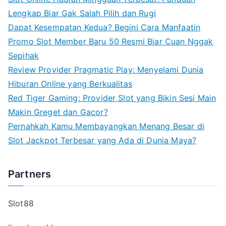
Lengkap Biar Gak Salah Pilih dan Rugi
Dapat Kesempatan Kedua? Begini Cara Manfaatin
Promo Slot Member Baru 50 Resmi Biar Cuan Nggak
Sepihak
Review Provider Pragmatic Play: Menyelami Dunia
Hiburan Online yang Berkualitas
Red Tiger Gaming: Provider Slot yang Bikin Sesi Main
Makin Greget dan Gacor?
Pernahkah Kamu Membayangkan Menang Besar di
Slot Jackpot Terbesar yang Ada di Dunia Maya?
Partners
Slot88