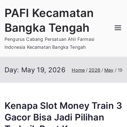
Skip
PAFI Kecamatan
to
content
Bangka Tengah
Pengurus Cabang Persatuan Ahli Farmasi
Indonesia Kecamatan Bangka Tengah
Day:
May 19, 2026
Home
2026
May
19
Kenapa Slot Money Train 3
Gacor Bisa Jadi Pilihan