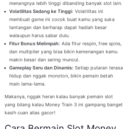
menangnya lebih tinggi dibanding banyak slot lain.
Volatilitas Sedang ke Tinggi:
Volatilitas ini
membuat game ini cocok buat kamu yang suka
tantangan dan berharap dapat hadiah besar
walaupun harus sabar dulu.
Fitur Bonus Melimpah:
Ada fitur respin, free spins,
dan multiplier yang bisa bikin kemenangan kamu
makin besar dan sering muncul.
Gameplay Seru dan Dinamis:
Setiap putaran terasa
hidup dan nggak monoton, bikin pemain betah
main lama-lama.
Makanya, nggak heran kalau banyak pemain slot
yang bilang kalau Money Train 3 ini gampang banget
kasih cuan alias gacor!
Cara Bermain Slot Money