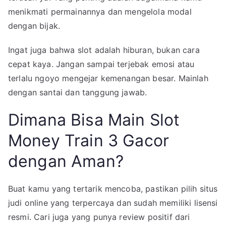
menikmati permainannya dan mengelola modal
dengan bijak.
Ingat juga bahwa slot adalah hiburan, bukan cara
cepat kaya. Jangan sampai terjebak emosi atau
terlalu ngoyo mengejar kemenangan besar. Mainlah
dengan santai dan tanggung jawab.
Dimana Bisa Main Slot
Money Train 3 Gacor
dengan Aman?
Buat kamu yang tertarik mencoba, pastikan pilih situs
judi online yang terpercaya dan sudah memiliki lisensi
resmi. Cari juga yang punya review positif dari