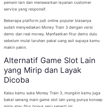
pemain lain dan menawarkan layanan customer
service yang responsif.
Beberapa platform judi online populer biasanya
sudah menyediakan Money Train 3 dengan versi
demo dan real money. Manfaatkan fitur demo dulu
sebelum mulai taruhan pakai uang asli supaya kamu
makin yakin.
Alternatif Game Slot Lain
yang Mirip dan Layak
Dicoba
Kalau kamu suka Money Train 3, mungkin kamu juga
bakal senang main game slot lain yang punya konsep
mirip atau fitur bonus seru seperti ini: