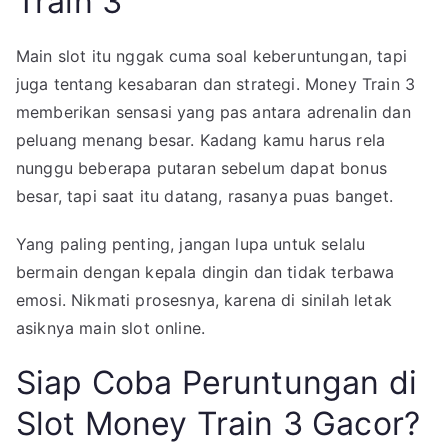
Train 3
Main slot itu nggak cuma soal keberuntungan, tapi
juga tentang kesabaran dan strategi. Money Train 3
memberikan sensasi yang pas antara adrenalin dan
peluang menang besar. Kadang kamu harus rela
nunggu beberapa putaran sebelum dapat bonus
besar, tapi saat itu datang, rasanya puas banget.
Yang paling penting, jangan lupa untuk selalu
bermain dengan kepala dingin dan tidak terbawa
emosi. Nikmati prosesnya, karena di sinilah letak
asiknya main slot online.
Siap Coba Peruntungan di
Slot Money Train 3 Gacor?