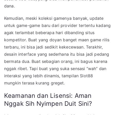
dana.
Kemudian, meski koleksi gamenya banyak, update
untuk game-game baru dari provider tertentu kadang
agak terlambat beberapa hari dibanding situs
kompetitor. Buat yang doyan banget maen game rilis
terbaru, ini bisa jadi sedikit kekecewaan. Terakhir,
desain interface yang sederhana itu bisa jadi pedang
bermata dua. Buat sebagian orang, ini bagus karena
nggak ribet. Tapi buat yang suka sensasi “wah” dan
interaksi yang lebih dinamis, tampilan Slot88
mungkin terasa kurang greget.
Keamanan dan Lisensi: Aman
Nggak Sih Nyimpen Duit Sini?