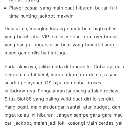
Player casual yang main buat hiburan, bukan full-
time hunting jackpot maxwin.
Di sisi lain, mungkin kurang cocok buat high roller
yang butuh fitur VIP exclusive dan turn over bonus
yang sangat ringan, atau buat yang fanatik banget
maen game rilis hari ini juga.
Pada akhirnya, pilihan ada di tangan lo. Coba aja dulu
dengan modal kecil, manfaatkan fitur demo, rasain
sendiri pelayanan CS-nya, dan coba proses
withdraw-nya. Pengalaman langsung adalah review
Situs Slot88 yang paling valid buat diri lo sendiri.
Yang pasti, mainlah dengan santai, atur budget, dan
ingat kalau ini hiburan. Jangan sampe gara-gara mau
cari jackpot, malah jadi joki kosong! Main cerdas, ya!