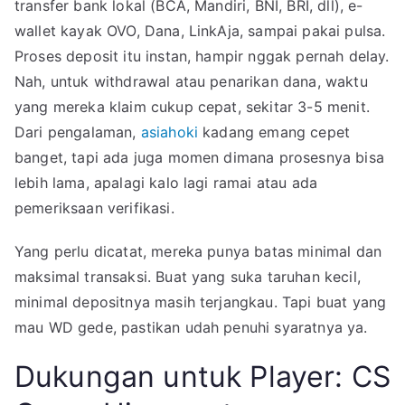
transfer bank lokal (BCA, Mandiri, BNI, BRI, dll), e-
wallet kayak OVO, Dana, LinkAja, sampai pakai pulsa.
Proses deposit itu instan, hampir nggak pernah delay.
Nah, untuk withdrawal atau penarikan dana, waktu
yang mereka klaim cukup cepat, sekitar 3-5 menit.
Dari pengalaman,
asiahoki
kadang emang cepet
banget, tapi ada juga momen dimana prosesnya bisa
lebih lama, apalagi kalo lagi ramai atau ada
pemeriksaan verifikasi.
Yang perlu dicatat, mereka punya batas minimal dan
maksimal transaksi. Buat yang suka taruhan kecil,
minimal depositnya masih terjangkau. Tapi buat yang
mau WD gede, pastikan udah penuhi syaratnya ya.
Dukungan untuk Player: CS